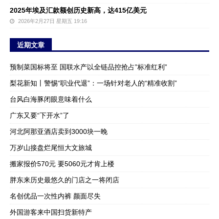
2025年埃及汇款额创历史新高，达415亿美元
2026年2月27日 星期五 19:16
近期文章
预制菜国标将至 国联水产以全链品控抢占”标准红利”
梨花新知丨警惕“职业代退”：一场针对老人的“精准收割”
台风白海豚闭眼意味着什么
广东又要“下开水”了
河北阿那亚酒店卖到3000块一晚
万岁山接盘烂尾恒大文旅城
搬家报价570元 要5060元才肯上楼
胖东来历史最悠久的门店之一将闭店
名创优品一次性内裤 颜面尽失
外国游客来中国扫货新特产