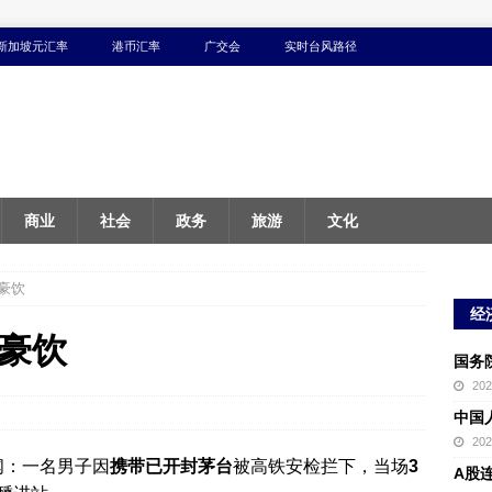
新加坡元汇率
港币汇率
广交会
实时台风路径
商业
社会
政务
旅游
文化
豪饮
经
豪饮
国务
20
中国
20
闻：一名男子因
携带已开封茅台
被高铁安检拦下，当场
3
A股