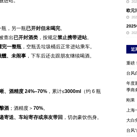
醺进站。
20
欧元
20
20
一瓶，另一瓶
已开封但未喝完
。
20
，被查出
已开封酒类
，按规定
禁止携带进站
。
钟灌完一整瓶
，空瓶丢垃圾桶后正常进站乘车。
近
微醺、未闹事
，下车后还去跟朋友继续喝酒。
重磅
台风
年度新
季商
、酒精度 24%–70%
，累计≤
3000ml
（约 6 瓶
刚果
酿酒
；酒精度＞
70%
。
上海
递寄送、车站寄存或亲友带回
，切勿豪饮伤身。
大白
台风