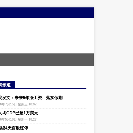
济频道
院发文：未来5年涨工资、落实假期
26年7月15日 星期三 18:02
人均GDP已超1万美元
26年5月18日 星期一 18:27
连续4天百股涨停