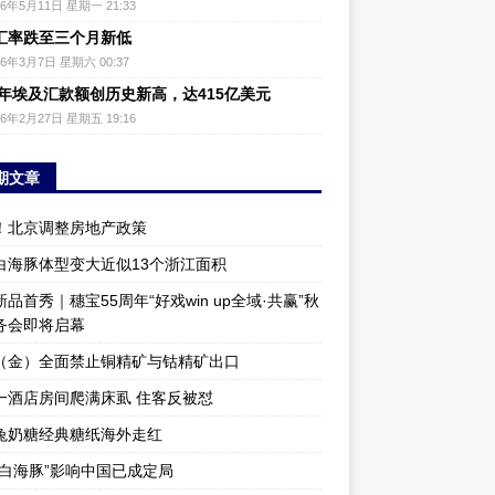
26年5月11日 星期一 21:33
汇率跌至三个月新低
26年3月7日 星期六 00:37
25年埃及汇款额创历史新高，达415亿美元
26年2月27日 星期五 19:16
期文章
！北京调整房地产政策
白海豚体型变大近似13个浙江面积
品首秀｜穗宝55周年“好戏win up全域·共赢”秋
务会即将启幕
（金）全面禁止铜精矿与钴精矿出口
一酒店房间爬满床虱 住客反被怼
兔奶糖经典糖纸海外走红
“白海豚”影响中国已成定局