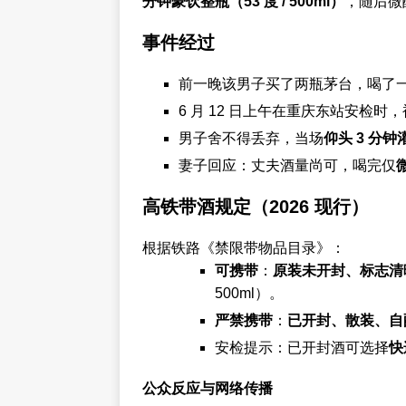
分钟豪饮整瓶（53 度 / 500ml）
，随后微
事件经过
前一晚该男子买了两瓶茅台，喝了
6 月 12 日上午在重庆东站安检时
男子舍不得丢弃，当场
仰头 3 分
妻子回应：丈夫酒量尚可，喝完仅
高铁带酒规定（2026 现行）
根据铁路《禁限带物品目录》：
可携带
：
原装未开封、标志清晰
500ml）。
严禁携带
：
已开封、散装、自
安检提示：已开封酒可选择
快
公众反应与网络传播‌