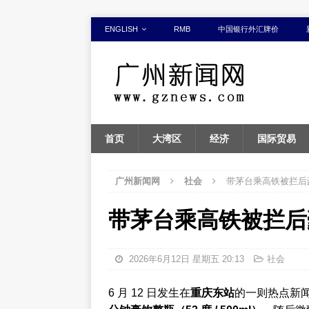
ENGLISH
RMB
中国银行外汇牌价
首页
大湾区
经济
国际贸易
广州新闻网
社会
带茅台乘高铁被拦后
带茅台乘高铁被拦后
2026年6月12日 星期五 20:13
社会
6 月 12 日发生在
重庆东站
的一则热点新