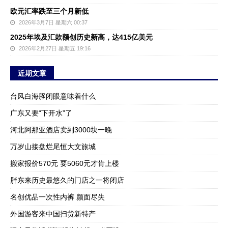
欧元汇率跌至三个月新低
2026年3月7日 星期六 00:37
2025年埃及汇款额创历史新高，达415亿美元
2026年2月27日 星期五 19:16
近期文章
台风白海豚闭眼意味着什么
广东又要“下开水”了
河北阿那亚酒店卖到3000块一晚
万岁山接盘烂尾恒大文旅城
搬家报价570元 要5060元才肯上楼
胖东来历史最悠久的门店之一将闭店
名创优品一次性内裤 颜面尽失
外国游客来中国扫货新特产