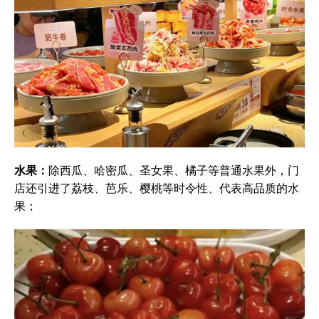
水果：
除西瓜、哈密瓜、圣女果、橘子等普通水果外，门
店还引进了荔枝、芭乐、樱桃等时令性、代表高品质的水
果；