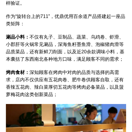
样验证。
作为“旋转台上的711”，优鼎优用百余道产品搭建起一座品
类矩阵：
涮品小料：
不仅有丸子、豆制品、蔬菜、乌鸡卷、虾滑、
小郡肝等火锅常见涮品，深海鱼籽墨鱼滑、泡椒猪肉滑等
品质菜品，还有新鲜刀削面，以及近20余款调味小料，基
本囊括了东西南北各种地方口味，满足顾客不同的需求；
烤肉食材：
深知顾客在烤肉中对肉的品质与选择的高需
求，店内不仅供应有五花肉卷、肥牛卷供顾客自取，还有
香辣五花肉、辣白菜厚切五花肉等烤肉必备菜品，以及菠
萝梅花肉这类创新菜品；