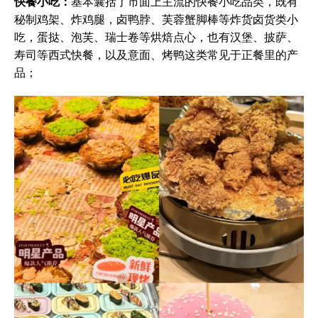
快餐小吃：
基本囊括了市面上主流的快餐小吃品类，既有
秘制鸡架、炸鸡腿，卤鸭脖、芙蓉蟹脚棒等炸货卤货类小
吃，蛋挞、泡芙、瑞士卷等烘焙点心，也有汉堡、披萨、
寿司等西式快餐，以及意面、烤鸭这类常见于正餐里的产
品；