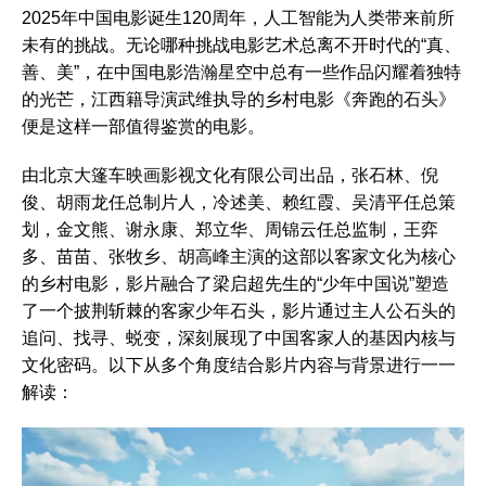
2025年中国电影诞生120周年，人工智能为人类带来前所
未有的挑战。无论哪种挑战电影艺术总离不开时代的“真、
善、美”，在中国电影浩瀚星空中总有一些作品闪耀着独特
的光芒，江西籍导演武维执导的乡村电影《奔跑的石头》
便是这样一部值得鉴赏的电影。
由北京大篷车映画影视文化有限公司出品，张石林、倪
俊、胡雨龙任总制片人，冷述美、赖红霞、吴清平任总策
划，金文熊、谢永康、郑立华、周锦云任总监制，王弈
多、苗苗、张牧乡、胡高峰主演的这部以客家文化为核心
的乡村电影，影片融合了梁启超先生的“少年中国说”塑造
了一个披荆斩棘的客家少年石头，影片通过主人公石头的
追问、找寻、蜕变，深刻展现了中国客家人的基因内核与
文化密码。以下从多个角度结合影片内容与背景进行一一
解读：