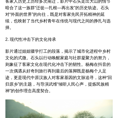
客家人历史上历经多次南迁，影片中石头走出大山的情节
暗合了这一族群“迁徙—扎根—再出发”的历史轨迹。石头
对“外面的世界”的向往，既是对客家先民开拓精神的延
续，也映射了当代乡村青年在传统与现代之间的挣扎与选
择。
2. 现代性冲击下的文化传承
影片通过姐姐辍学打工的段落，揭示了城市化进程中乡村
文化的式微。石头以行动唤醒家庭与社群凝聚力的努力，
则象征了客家文化在现代化冲击下的韧性。杨梅在抖音的
一次偶遇从好奇到旅行再到最后的落脚既是杨梅个人足
迹，更是现代中原汉族人对客家基因的文脉追寻，这种“回
归原乡”的主题，与导演武维“倾听人民心声，提炼民族精
神”的创作理念高度契合。