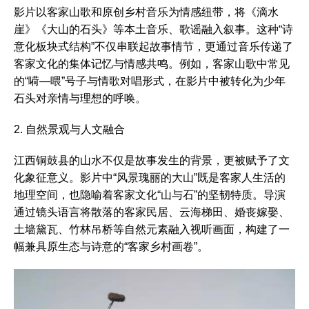
影片以客家山歌和原创乡村音乐为情感纽带，将《滴水
崖》《大山的石头》等本土音乐、歌谣融入叙事。这种“诗
意化板块式结构”不仅串联起故事情节，更通过音乐传递了
客家文化的集体记忆与情感共鸣。例如，客家山歌中常见
的“嗬—喂”号子与情歌对唱形式，在影片中被转化为少年
石头对亲情与理想的呼唤。
2. 自然景观与人文融合
江西铜鼓县的山水不仅是故事发生的背景，更被赋予了文
化象征意义。影片中“风景瑰丽的大山”既是客家人生活的
地理空间，也隐喻着客家文化“山与石”的坚韧特质。导演
通过镜头语言将散落的客家民居、云海梯田、婚丧嫁娶、
土墙黛瓦、竹林吊桥等自然元素融入视听画面，构建了一
幅兼具原生态与诗意的“客家乡村画卷”。