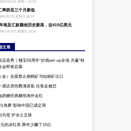
26年5月11日 星期一 21:33
汇率跌至三个月新低
26年3月7日 星期六 00:37
25年埃及汇款额创历史新高，达415亿美元
26年2月27日 星期五 19:16
期文章
品首秀｜穗宝55周年“好戏win up全域·共赢”秋
务会即将启幕
（金）全面禁止铜精矿与钴精矿出口
一酒店房间爬满床虱 住客反被怼
兔奶糖经典糖纸海外走红
“白海豚”影响中国已成定局
创为笔 护乡土文脉
1元的冰红茶 两年少赚了15亿