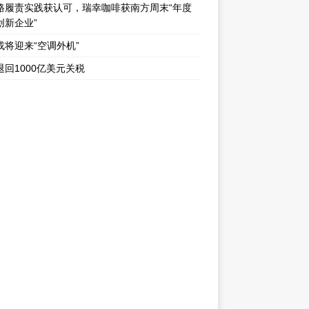
路履责实践获认可，瑞幸咖啡获南方周末“年度
创新企业”
或将迎来“空调外机”
退回1000亿美元关税