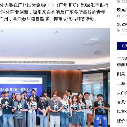
20
目孵化大赛在广州国际金融中心（广州 IFC）50层汇丰银行
欧元
与全球化商业创新，吸引来自香港及广东多所高校的青年
20
广州，共同参与项目路演、评审交流与颁奖活动。
20
20
近
年度新
季商
刚果
上海
大白
台风
以文
涨价