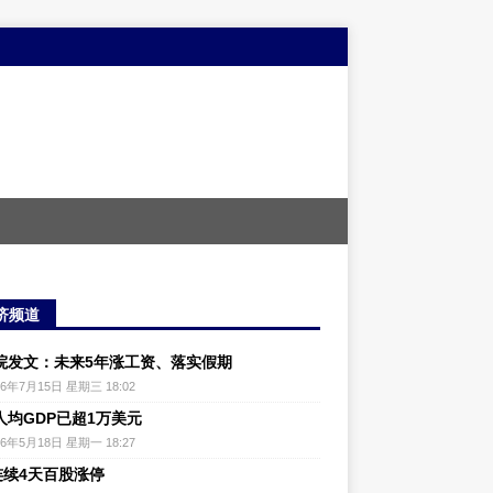
济频道
院发文：未来5年涨工资、落实假期
26年7月15日 星期三 18:02
人均GDP已超1万美元
26年5月18日 星期一 18:27
连续4天百股涨停