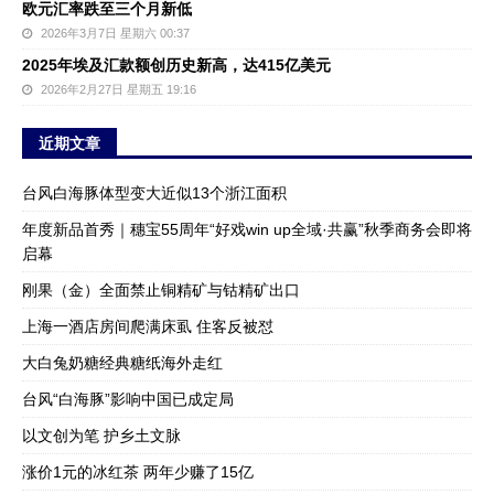
欧元汇率跌至三个月新低
2026年3月7日 星期六 00:37
2025年埃及汇款额创历史新高，达415亿美元
2026年2月27日 星期五 19:16
近期文章
台风白海豚体型变大近似13个浙江面积
年度新品首秀｜穗宝55周年“好戏win up全域·共赢”秋季商务会即将
启幕
刚果（金）全面禁止铜精矿与钴精矿出口
上海一酒店房间爬满床虱 住客反被怼
大白兔奶糖经典糖纸海外走红
台风“白海豚”影响中国已成定局
以文创为笔 护乡土文脉
涨价1元的冰红茶 两年少赚了15亿