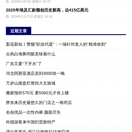
2026年3月7日 星期六 00:37
2025年埃及汇款额创历史新高，达415亿美元
2026年2月27日 星期五 19:16
近期文章
梨花新知丨警惕“职业代退”：一场针对老人的“精准收割”
台风白海豚闭眼意味着什么
广东又要“下开水”了
河北阿那亚酒店卖到3000块一晚
万岁山接盘烂尾恒大文旅城
搬家报价570元 要5060元才肯上楼
胖东来历史最悠久的门店之一将闭店
名创优品一次性内裤 颜面尽失
外国游客来中国扫货新特产
强台风靠近 浙江沿海掀起15米巨浪