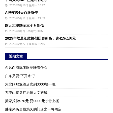
2026年5月18日 星期一 18:27
A股连续4天百股涨停
2026年5月11日 星期一 21:33
欧元汇率跌至三个月新低
2026年3月7日 星期六 00:37
2025年埃及汇款额创历史新高，达415亿美元
2026年2月27日 星期五 19:16
近期文章
台风白海豚闭眼意味着什么
广东又要“下开水”了
河北阿那亚酒店卖到3000块一晚
万岁山接盘烂尾恒大文旅城
搬家报价570元 要5060元才肯上楼
胖东来历史最悠久的门店之一将闭店