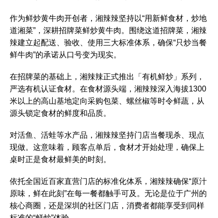
作为鲜炒黄牛肉开创者，湘辣辣坚持以“用新鲜食材，炒地
道湘菜”，深耕招牌菜鲜炒黄牛肉。围绕这道招牌菜，湘辣
辣建立起配送、验收、使用三大标准体系，确保“只炒当餐
鲜牛肉”的承诺从口号变为现实。
在招牌菜的基础上，湘辣辣正式推出「有机鲜炒」系列，
严选有机认证食材。在食材源头端，湘辣辣深入海拔1300
米以上的高山基地定向采购包菜、螺丝椒等时令鲜蔬，从
源头锁定食材的鲜度和品质。
对活鱼、活蛙等水产品，湘辣辣坚持门店当餐现杀、现点
现做。这意味着，顾客点单后，食材才开始处理，确保上
桌时正是食材最鲜美的时刻。
依托全国近百家直营门店的标准化体系，湘辣辣确保“原汁
原味，鲜在此刻”在每一餐都触手可及。无论是位于广州的
核心商圈，还是深圳的社区门店，消费者都能享受到同样
标准的“鲜炒”体验。