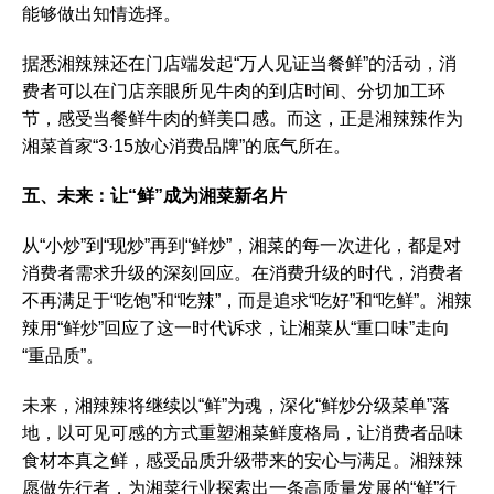
能够做出知情选择。
据悉湘辣辣还在门店端发起“万人见证当餐鲜”的活动，消
费者可以在门店亲眼所见牛肉的到店时间、分切加工环
节，感受当餐鲜牛肉的鲜美口感。而这，正是湘辣辣作为
湘菜首家“3·15放心消费品牌”的底气所在。
五、未来：让“鲜”成为湘菜新名片
从“小炒”到“现炒”再到“鲜炒”，湘菜的每一次进化，都是对
消费者需求升级的深刻回应。在消费升级的时代，消费者
不再满足于“吃饱”和“吃辣”，而是追求“吃好”和“吃鲜”。湘辣
辣用“鲜炒”回应了这一时代诉求，让湘菜从“重口味”走向
“重品质”。
未来，湘辣辣将继续以“鲜”为魂，深化“鲜炒分级菜单”落
地，以可见可感的方式重塑湘菜鲜度格局，让消费者品味
食材本真之鲜，感受品质升级带来的安心与满足。湘辣辣
愿做先行者，为湘菜行业探索出一条高质量发展的“鲜”行