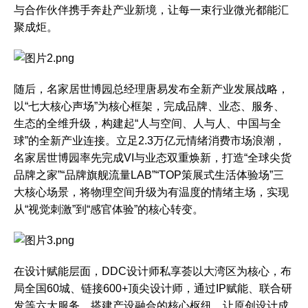
与合作伙伴携手奔赴产业新境，让每一束行业微光都能汇
聚成炬。
随后，名家居世博园总经理唐易发布全新产业发展战略，
以“七大核心声场”为核心框架，完成品牌、业态、服务、
生态的全维升级，构建起“人与空间、人与人、中国与全
球”的全新产业连接。立足2.3万亿元情绪消费市场浪潮，
名家居世博园率先完成VI与业态双重焕新，打造“全球尖货
品牌之家”“品牌旗舰流量LAB”“TOP策展式生活体验场”三
大核心场景，将物理空间升级为有温度的情绪主场，实现
从“视觉刺激”到“感官体验”的核心转变。
在设计赋能层面，DDC设计师私享荟以大湾区为核心，布
局全国60城、链接600+顶尖设计师，通过IP赋能、联合研
发等六大服务，搭建产设融合的核心枢纽，让原创设计成