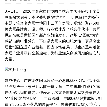
3月14日，2026年名家居世博园全球合作伙伴盛典于东莞
厚街盛大启幕，本次盛典以“循光同行，听见彼此”为核心
主题，恰逢名家居世博园十二周年之际，现场汇聚超600
位家居品牌商、设计师、行业媒体及全球合作伙伴，共同
见证名家居世博园全新产业战略发布。这场以“回家”为情
感锚点的行业盛会，不仅是家居人的归航之旅，更是名家
居世博园立足产业根基、回应市场变局，以生态重构引领
家居产业升级的全新启程，为行业注入穿越周期的信心与
力量。
盛典伊始，广东现代国际展览中心总裁林业文以《致全体
品牌商户一封家书》温情开篇，向十二年来相伴同行的家
居人发出归航邀约。他表示，名家居世博园始终是家居人
的“避风港”与“灯塔”，十二载深耕，与600+品牌共成长，打
造了365天永不落幕的展贸平台，未来仍将以“家人”之心，