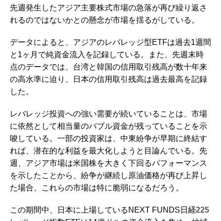
先週発生したアジア主要株式市場の急落が再び繰り返さ
れるのではないかとの懸念が市場を揺るがしている。
データによると、アジアのレバレッジ型ETFは過去1週間
と1ヶ月で純資金流入を記録している。また、先週末時
点のデータでは、台湾と韓国の信用取引残高が数十年来
の高水準に迫り、日本の信用取引残高は過去最高を記録
した。
レバレッジ投資への強い需要が続いていることは、市場
に依然として相当量のバブル資金が残っていることを示
唆している。一部の投資家は、中東紛争が早期に終結す
れば、潜在的な利益を最大化しようと目論んでいる。先
週、アジア市場は米国株を大きく下回るパフォーマンス
を示したことから、紛争が継続し原油価格が再び上昇し
た場合、これらの市場は特に脆弱になるだろう。
この期間中、日本に上場しているNEXT FUNDS
日経225