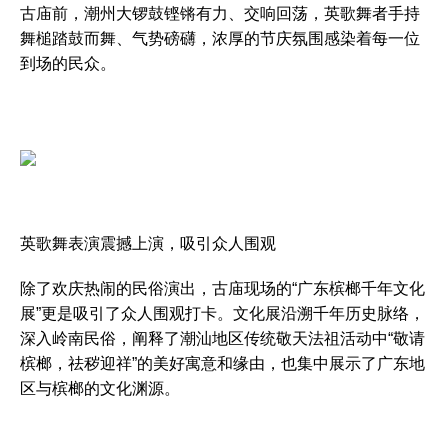
古庙前，潮州大锣鼓铿锵有力、交响回荡，英歌舞者手持
舞槌踏鼓而舞、气势磅礴，浓厚的节庆氛围感染着每一位
到场的民众。
英歌舞表演震撼上演，吸引众人围观
除了欢庆热闹的民俗演出，古庙现场的“广东槟榔千年文化
展”更是吸引了众人围观打卡。文化展沿溯千年历史脉络，
深入岭南民俗，阐释了潮汕地区传统敬天法祖活动中“敬请
槟榔，祛秽迎祥”的美好寓意和缘由，也集中展示了广东地
区与槟榔的文化渊源。