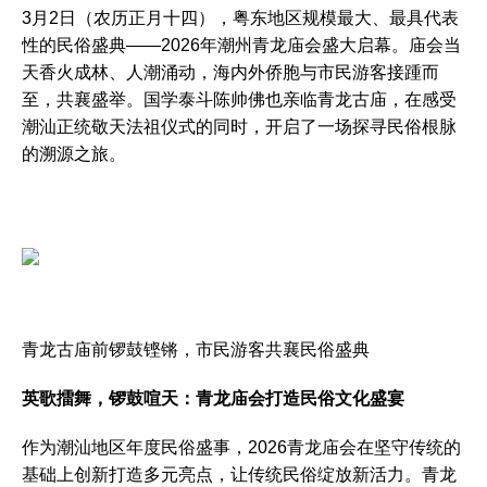
3月2日（农历正月十四），粤东地区规模最大、最具代表
性的民俗盛典——2026年潮州青龙庙会盛大启幕。庙会当
天香火成林、人潮涌动，海内外侨胞与市民游客接踵而
至，共襄盛举。国学泰斗陈帅佛也亲临青龙古庙，在感受
潮汕正统敬天法祖仪式的同时，开启了一场探寻民俗根脉
的溯源之旅。
青龙古庙前锣鼓铿锵，市民游客共襄民俗盛典
英歌擂舞，锣鼓喧天：青龙庙会打造民俗文化盛宴
作为潮汕地区年度民俗盛事，2026青龙庙会在坚守传统的
基础上创新打造多元亮点，让传统民俗绽放新活力。青龙