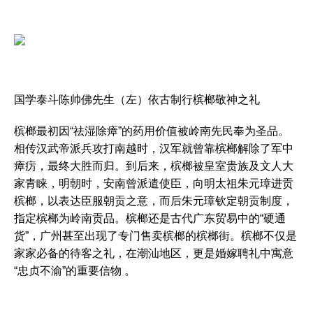
国学泰斗陈帅佛先生（左）依古制行槟榔敬神之礼
槟榔最初因“祛湿除瘴”的药用价值被岭南先民奉为圣品。
相传汉武帝派兵攻打南越时，汉军就曾靠槟榔解除了军中
瘴疠，最终大胜而归。到后来，槟榔被皇室贵族及文人大
家青睐，明朝时，安南曾派遣使臣，向明太祖朱元璋进贡
槟榔，以表达臣服朝贡之意，而后朱元璋钦定朝贡制度，
指定槟榔为岭南贡品。槟榔还是古代广东贸易中的“硬通
货”，广州甚至出现了专门售卖槟榔的槟榔街。槟榔不仅是
家家必备的待客之礼，在潮汕地区，更是婚嫁聘礼中寓意
“忠贞不渝”的重要信物 。