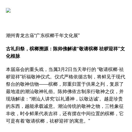
潮州青龙古庙“广东槟榔千年文化展”
古礼归祭，槟榔溯源：陈帅佛解读“敬请槟榔 祛秽迎祥”文
化根脉
本届庙会的重头戏，当属3月2日当天举行的 “敬请槟榔·祛
秽迎祥”祈福敬神仪式。仪式严格依循古制，将鲜见于现代
祭台的敬神信物——槟榔，郑重归置于供果之列，复原了
最地道的潮汕敬神礼俗。陈帅佛依古制亲行敬神之仪，并
现场解读：“潮汕人讲究‘以礼通神，以敬达诚’。越是珍贵
的东西，越能承载诚意。潮汕传统的敬神之物，三牲象征
丰收，时令鲜果代表吉祥，还有摆在中间位置的槟榔，它
可是有着‘敬请槟榔，祛秽迎祥’的寓意。”