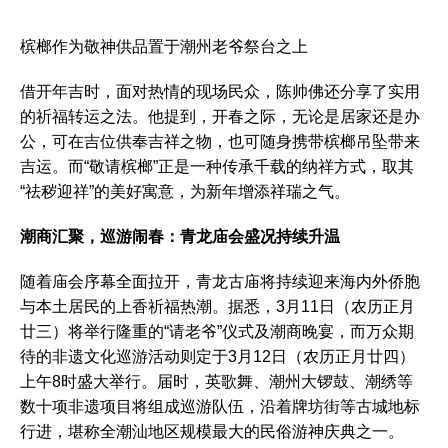
槟榔作为敬神供品置于潮州老爷祭台之上
借开年吉时，面对热情的现场民众，陈帅佛还分享了实用
的祈福转运之法。他提到，开春之际，无论是居家还是办
公，可在吉位供奉吉祥之物，也可随身携带槟榔吊坠带来
吉运。而“敬请槟榔”正是一种传承千载的纳祥方式，取其
“祛秽迎祥”的美好寓意，为新年增添祥瑞之气。
潮商汇聚，巡游闹春：青龙庙会盛况持续升温
随着庙会序幕全面拉开，青龙古庙将持续迎来海内外侨胞
与本土居民的上香祈福热潮。据悉，3月11日（农历正月
廿三）将举行隆重的“请老爷”仪式及潮商晚宴，而万众期
待的非遗文化巡游活动则定于3月12日（农历正月廿四）
上午8时盛大举行。届时，英歌舞、潮州大锣鼓、潮绣等
数十项非遗项目将组成巡游队伍，沿着牌坊街等古城地标
行进，堪称全潮汕地区规模最大的民俗游神庆典之一。