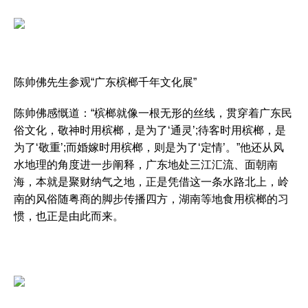
陈帅佛先生参观“广东槟榔千年文化展”
陈帅佛感慨道：“槟榔就像一根无形的丝线，贯穿着广东民
俗文化，敬神时用槟榔，是为了‘通灵’;待客时用槟榔，是
为了‘敬重’;而婚嫁时用槟榔，则是为了‘定情’。”他还从风
水地理的角度进一步阐释，广东地处三江汇流、面朝南
海，本就是聚财纳气之地，正是凭借这一条水路北上，岭
南的风俗随粤商的脚步传播四方，湖南等地食用槟榔的习
惯，也正是由此而来。