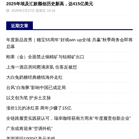
2025年埃及汇款额创历史新高，达415亿美元
2026年2月27日 星期五 19:16
近期文章
年度新品首秀｜穗宝55周年“好戏win up全域·共赢”秋季商务会即将
启幕
刚果（金）全面禁止铜精矿与钴精矿出口
上海一酒店房间爬满床虱 住客反被怼
大白兔奶糖经典糖纸海外走红
台风“白海豚”影响中国已成定局
以文创为笔 护乡土文脉
涨价1元的冰红茶 两年少赚了15亿
全链路履责实践获认可，瑞幸咖啡获南方周末“年度履责创新企业”
广东或将迎来“空调外机”
美国退回1000亿美元关税