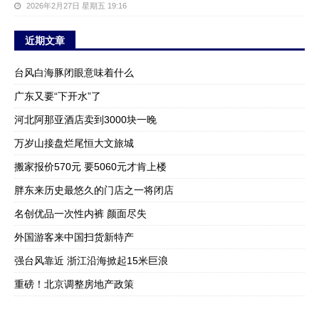
2026年2月27日 星期五 19:16
近期文章
台风白海豚闭眼意味着什么
广东又要“下开水”了
河北阿那亚酒店卖到3000块一晚
万岁山接盘烂尾恒大文旅城
搬家报价570元 要5060元才肯上楼
胖东来历史最悠久的门店之一将闭店
名创优品一次性内裤 颜面尽失
外国游客来中国扫货新特产
强台风靠近 浙江沿海掀起15米巨浪
重磅！北京调整房地产政策