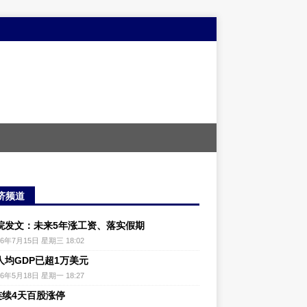
济频道
院发文：未来5年涨工资、落实假期
26年7月15日 星期三 18:02
人均GDP已超1万美元
26年5月18日 星期一 18:27
连续4天百股涨停