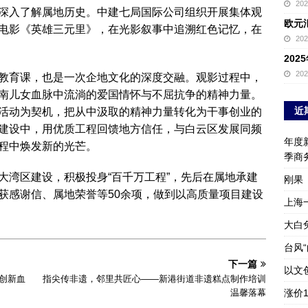
20
深入了解属地历史。中建七局国际公司组织开展集体观
欧元
电影《英雄三元里》，在光影叙事中追溯红色记忆，在
20
20
20
教育课，也是一次企地文化的深度交融。观影过程中，
南儿女血脉中流淌的爱国情怀与不屈抗争的精神力量。
近
活动为契机，把从中汲取的精神力量转化为干事创业的
建设中，用优质工程回馈地方信任，与白云区发展同频
年度新
程中焕发新的光芒。
季商
大湾区建设，积极投身“百千万工程”，先后在属地承建
刚果
获感谢信、属地荣誉等50余项，做到以高质量项目建设
上海
大白
台风
下一篇
以文
者创新血
指尖传非遗，邻里共匠心——新港街道非遗糕点制作培训
温馨落幕
涨价