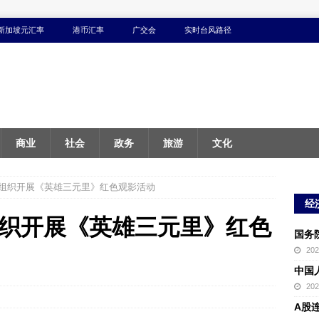
新加坡元汇率
港币汇率
广交会
实时台风路径
商业
社会
政务
旅游
文化
组织开展《英雄三元里》红色观影活动
经
织开展《英雄三元里》红色
国务
20
中国
20
A股