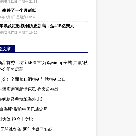
26年5月11日 星期一 21:33
汇率跌至三个月新低
26年3月7日 星期六 00:37
25年埃及汇款额创历史新高，达415亿美元
26年2月27日 星期五 19:16
期文章
品首秀｜穗宝55周年“好戏win up全域·共赢”秋
务会即将启幕
（金）全面禁止铜精矿与钴精矿出口
一酒店房间爬满床虱 住客反被怼
兔奶糖经典糖纸海外走红
“白海豚”影响中国已成定局
创为笔 护乡土文脉
1元的冰红茶 两年少赚了15亿