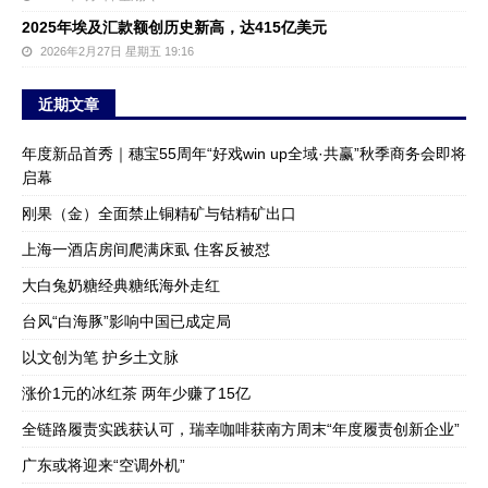
2025年埃及汇款额创历史新高，达415亿美元
2026年2月27日 星期五 19:16
近期文章
年度新品首秀｜穗宝55周年“好戏win up全域·共赢”秋季商务会即将
启幕
刚果（金）全面禁止铜精矿与钴精矿出口
上海一酒店房间爬满床虱 住客反被怼
大白兔奶糖经典糖纸海外走红
台风“白海豚”影响中国已成定局
以文创为笔 护乡土文脉
涨价1元的冰红茶 两年少赚了15亿
全链路履责实践获认可，瑞幸咖啡获南方周末“年度履责创新企业”
广东或将迎来“空调外机”