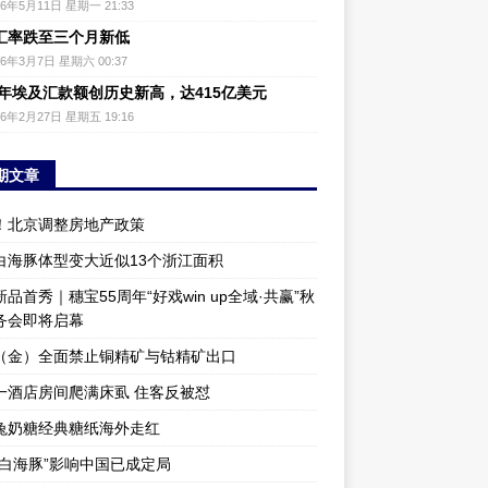
26年5月11日 星期一 21:33
汇率跌至三个月新低
26年3月7日 星期六 00:37
25年埃及汇款额创历史新高，达415亿美元
26年2月27日 星期五 19:16
期文章
！北京调整房地产政策
白海豚体型变大近似13个浙江面积
品首秀｜穗宝55周年“好戏win up全域·共赢”秋
务会即将启幕
（金）全面禁止铜精矿与钴精矿出口
一酒店房间爬满床虱 住客反被怼
兔奶糖经典糖纸海外走红
“白海豚”影响中国已成定局