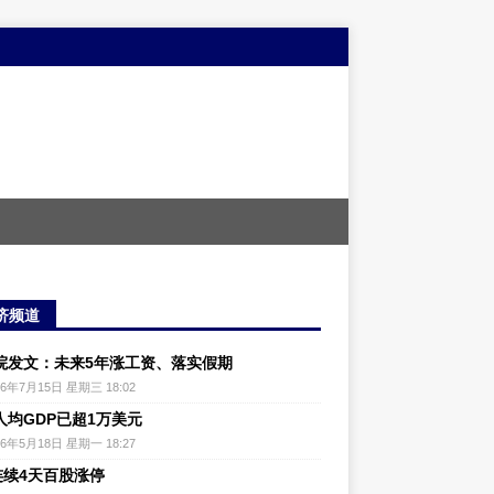
济频道
院发文：未来5年涨工资、落实假期
26年7月15日 星期三 18:02
人均GDP已超1万美元
26年5月18日 星期一 18:27
连续4天百股涨停