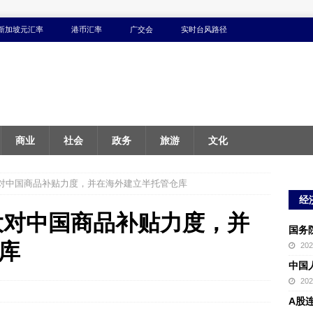
新加坡元汇率
港币汇率
广交会
实时台风路径
商业
社会
政务
旅游
文化
 将加大对中国商品补贴力度，并在海外建立半托管仓库
经
 将加大对中国商品补贴力度，并
国务
库
20
中国
20
A股