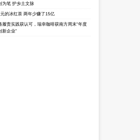
创为笔 护乡土文脉
1元的冰红茶 两年少赚了15亿
路履责实践获认可，瑞幸咖啡获南方周末“年度
创新企业”