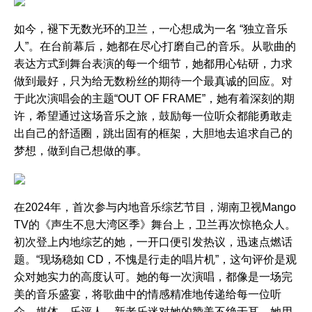
如今，褪下无数光环的卫兰，一心想成为一名 “独立音乐
人”。在台前幕后，她都在尽心打磨自己的音乐。从歌曲的
表达方式到舞台表演的每一个细节，她都用心钻研，力求
做到最好，只为给无数粉丝的期待一个最真诚的回应。对
于此次演唱会的主题“OUT OF FRAME”，她有着深刻的期
许，希望通过这场音乐之旅，鼓励每一位听众都能勇敢走
出自己的舒适圈，跳出固有的框架，大胆地去追求自己的
梦想，做到自己想做的事。
在2024年，首次参与内地音乐综艺节目，湖南卫视Mango
TV的《声生不息大湾区季》舞台上，卫兰再次惊艳众人。
初次登上内地综艺的她，一开口便引发热议，迅速点燃话
题。“现场稳如 CD，不愧是行走的唱片机”，这句评价是观
众对她实力的高度认可。她的每一次演唱，都像是一场完
美的音乐盛宴，将歌曲中的情感精准地传递给每一位听
众。媒体、乐评人、新老乐迷对她的赞美不绝于耳，她用