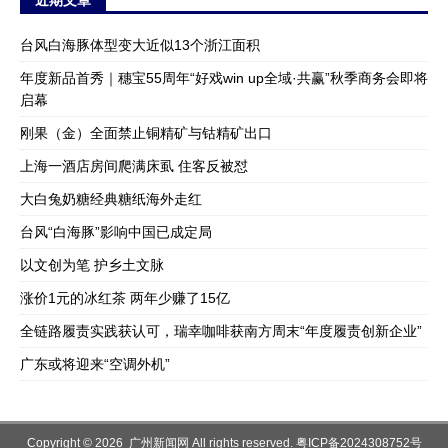
近期文章
台风白海豚体型变大近似13个浙江面积
年度新品首秀｜穗宝55周年“好戏win up全域·共赢”秋季商务会即将
启幕
刚果（金）全面禁止铜精矿与钴精矿出口
上海一酒店房间爬满床虱 住客反被怼
大白兔奶糖经典糖纸海外走红
台风“白海豚”影响中国已成定局
以文创为笔 护乡土文脉
涨价1元的冰红茶 两年少赚了15亿
全链路履责实践获认可，瑞幸咖啡获南方周末“年度履责创新企业”
广东或将迎来“空调外机”
Copyright © 2026 广州新闻网 All rights reserved.
粤ICP备2024308752号