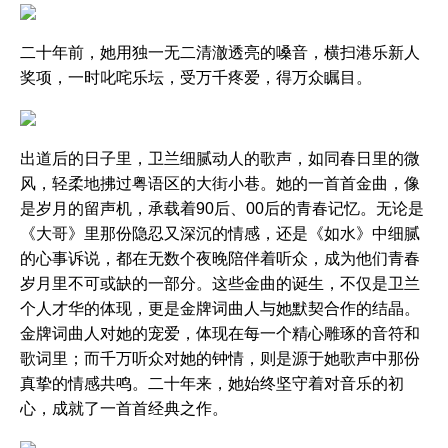
二十年前，她用独一无二清澈透亮的嗓音，横扫港乐新人
奖项，一时叱咤乐坛，受万千疼爱，得万众瞩目。
出道后的日子里，卫兰细腻动人的歌声，如同春日里的微
风，轻柔地拂过粤语区的大街小巷。她的一首首金曲，像
是岁月的留声机，承载着90后、00后的青春记忆。无论是
《大哥》里那份隐忍又深沉的情感，还是《如水》中细腻
的心事诉说，都在无数个夜晚陪伴着听众，成为他们青春
岁月里不可或缺的一部分。这些金曲的诞生，不仅是卫兰
个人才华的体现，更是金牌词曲人与她默契合作的结晶。
金牌词曲人对她的宠爱，体现在每一个精心雕琢的音符和
歌词里；而千万听众对她的钟情，则是源于她歌声中那份
真挚的情感共鸣。二十年来，她始终坚守着对音乐的初
心，成就了一首首经典之作。