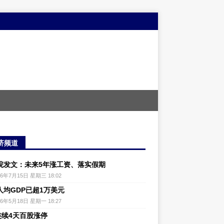
济频道
院发文：未来5年涨工资、落实假期
26年7月15日 星期三 18:02
人均GDP已超1万美元
26年5月18日 星期一 18:27
连续4天百股涨停