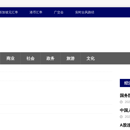
新加坡元汇率
港币汇率
广交会
实时台风路径
商业
社会
政务
旅游
文化
经
国务
20
中国
20
A股