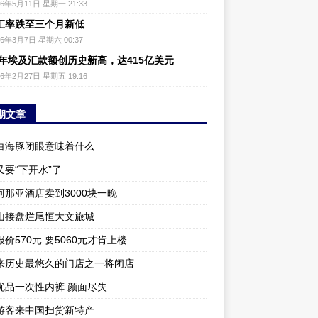
26年5月11日 星期一 21:33
汇率跌至三个月新低
26年3月7日 星期六 00:37
25年埃及汇款额创历史新高，达415亿美元
26年2月27日 星期五 19:16
期文章
白海豚闭眼意味着什么
又要“下开水”了
阿那亚酒店卖到3000块一晚
山接盘烂尾恒大文旅城
价570元 要5060元才肯上楼
来历史最悠久的门店之一将闭店
优品一次性内裤 颜面尽失
游客来中国扫货新特产