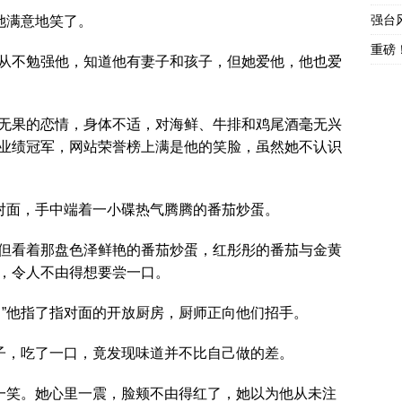
强台
她满意地笑了。
重磅
从不勉强他，知道他有妻子和孩子，但她爱他，他也爱
无果的恋情，身体不适，对海鲜、牛排和鸡尾酒毫无兴
业绩冠军，网站荣誉榜上满是他的笑脸，虽然她不认识
她对面，手中端着一小碟热气腾腾的番茄炒蛋。
但看着那盘色泽鲜艳的番茄炒蛋，红彤彤的番茄与金黄
，令人不由得想要尝一口。
。”他指了指对面的开放厨房，厨师正向他们招手。
盘子，吃了一口，竟发现味道并不比自己做的差。
微一笑。她心里一震，脸颊不由得红了，她以为他从未注