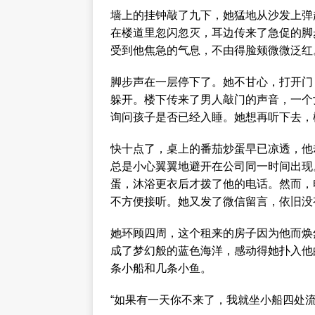
墙上的挂钟敲了九下，她猛地从沙发上弹
在楼道里忽闪忽灭，耳边传来了急促的脚
受到他焦急的气息，不由得脸颊微微泛红
脚步声在一层停下了。她不甘心，打开门
躲开。楼下传来了男人敲门的声音，一个
询问孩子是否已经入睡。她想再听下去，
快十点了，桌上的番茄炒蛋早已凉透，他
总是小心翼翼地避开在公司同一时间出现
蛋，沐浴更衣后才拨了他的电话。然而，
不方便接听。她又发了微信留言，依旧没
她环顾四周，这个租来的房子因为他而焕
成了梦幻般的蓝色海洋，感动得她扑入他
条小船和几条小鱼。
“如果有一天你不来了，我就坐小船四处流