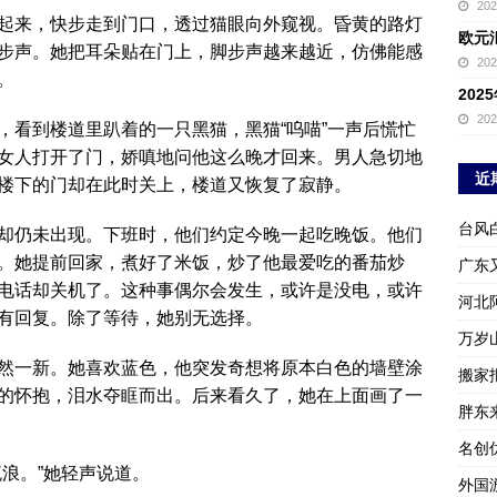
20
起来，快步走到门口，透过猫眼向外窥视。昏黄的路灯
欧元
步声。她把耳朵贴在门上，脚步声越来越近，仿佛能感
20
。
20
20
，看到楼道里趴着的一只黑猫，黑猫“呜喵”一声后慌忙
女人打开了门，娇嗔地问他这么晚才回来。男人急切地
近
楼下的门却在此时关上，楼道又恢复了寂静。
台风
却仍未出现。下班时，他们约定今晚一起吃晚饭。他们
。她提前回家，煮好了米饭，炒了他最爱吃的番茄炒
广东
电话却关机了。这种事偶尔会发生，或许是没电，或许
河北
有回复。除了等待，她别无选择。
万岁
然一新。她喜欢蓝色，他突发奇想将原本白色的墙壁涂
搬家报
的怀抱，泪水夺眶而出。后来看久了，她在上面画了一
胖东
名创
浪。”她轻声说道。
外国