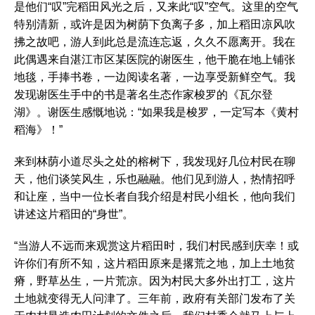
是他们“叹”完稻田风光之后，又来此“叹”空气。这里的空气
特别清新，或许是因为树荫下负离子多，加上稻田凉风吹
拂之故吧，游人到此总是流连忘返，久久不愿离开。我在
此偶遇来自湛江市区某医院的谢医生，他干脆在地上铺张
地毯，手捧书卷，一边阅读名著，一边享受新鲜空气。我
发现谢医生手中的书是著名生态作家梭罗的《瓦尔登
湖》。谢医生感慨地说：“如果我是梭罗，一定写本《黄村
稻海》！”
来到林荫小道尽头之处的榕树下，我发现好几位村民在聊
天，他们谈笑风生，乐也融融。他们见到游人，热情招呼
和让座，当中一位长者自我介绍是村民小组长，他向我们
讲述这片稻田的“身世”。
“当游人不远而来观赏这片稻田时，我们村民感到庆幸！或
许你们有所不知，这片稻田原来是撂荒之地，加上土地贫
瘠，野草丛生，一片荒凉。因为村民大多外出打工，这片
土地就变得无人问津了。三年前，政府有关部门发布了关