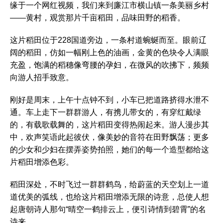
缘于一个网红视频，我们来到廉江市横山镇一条美丽乡村
——黄村，观赏那片千亩稻田，品味田野的稻香。
这片稻田位于228国道旁边，一条村道蜿蜒而至。眼前辽
阔的稻田，仿如一幅刚上色的油画，金黄的色块令人满眼
充盈，饱满的稻穗像弯腰的孕妇，在微风的吹拂下，频频
向游人招手致意。
刚好是周末，上午十点钟不到，小车已把道路挤得水泄不
通。车上走下一群群游人，有携儿带女的，有穿红戴绿
的，有载歌载舞的，这片稻田变得热闹起来。游人漫步其
中，欢声笑语此起彼伏，像美妙的音符在田野飘荡；更多
的少女和少妇在摆弄姿势拍照，她们的每一个造型都给这
片稻田增添色彩。
稻田深处，不时飞过一群群鹤鸟，给蔚蓝的天空划上一道
道优美的弧线，也给这片稻田增添无限的诗意，总使人想
起唐朝诗人那句“晴空一鹤排云上，便引诗情到碧霄”的名
诗来。