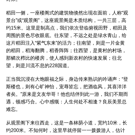
稻田一侧，一座楼阁式的建筑物倏然出现在面前，人称“观
景台”或“观景阁”，这座观景阁是木质结构，一共三层，高
约15米。这里是制高点，我们依次登临俯视田野，稻田及
周围的景色尽收眼底。往东望，不远之处是绿水青山，给
这片稻田注入“紫气东来”的活力；往南望，则是一片金黄
的稻田，稻海翻腾，稻香阵阵；往西望，是黄村的村场，
那鳞次栉比的楼房，使人感到新农村的快速发展；往北
望，则是川流不息的228国道。
正当我沉浸在大饱眼福之际，身边传来熟识的吟诵声：“登
斯楼也，则有心旷神怡，宠辱皆忘，把酒临风，其喜洋洋
者矣。”原来是文友华哥！他也结伴到此一游，我们不期而
遇，顿感巧合。心中感慨：人生何处不相逢？良辰美景总
难忘。
从观景阁下来往西走，这是一条林荫小道，宽约10米，长
约200米。不知何时，这里早就停留一一拨拨游人，估计