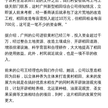
于农村垦造农田计划的文件之后，我们村委会就马上与上
级关部门联系，这时广州新型稻田综合公司得知情况，立
即派人前来考察，经一番商谈后就承包了这片荒地的改造
工程。稻田改造每亩需投入超过10万元，但稻田租金每亩
700元，这可是一笔不少的资金啊。”
据介绍，广州的公司进驻黄村已经三年，投入资金超过千
万，经过整合土地资源、改造土壤成分、开辟稻田道路、
增添排灌设施、科学育苗和合理耕作，大大地提高了稻田
的使用效益。此外，村民就近就业，也是一项不菲的收
入。
前来的公司王经理也向我们作介绍。她说，公司以垦造稻
田为目标，以立体种养为主体来打造黄村稻田。未来的发
展方向就是在搞好优质水稻生产的同时再开辟旅游观光项
目，计划开辟稻蛙养殖、北运菜种植、油菜花观赏、圣女
果采摘等文旅相结合的项目，到时，这片稻田的发展空间
更大。