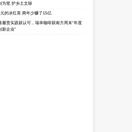
创为笔 护乡土文脉
1元的冰红茶 两年少赚了15亿
路履责实践获认可，瑞幸咖啡获南方周末“年度
创新企业”