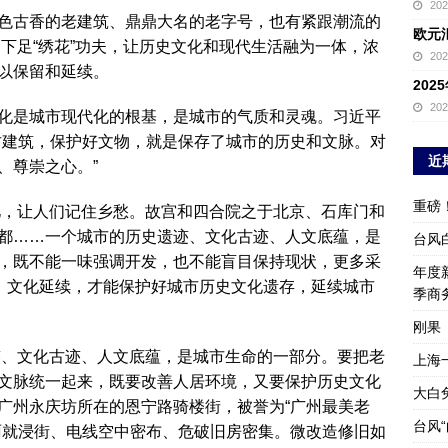
20
色古香的老建筑、鼎鼎大名的老字号，也有紧跟潮流的
欧元
护中下足“绣花”功夫，让历史文化和现代生活融为一体，浓
20
以保留和延续。
20
20
化是城市现代化的根基，是城市的气质和灵魂。习近平
古建筑，保护好文物，就是保存了城市的历史和文脉。对
近
、尊崇之心。”
重磅
记忆，让人们记住乡愁。故宫和四合院之于北京、石库门和
都……一个城市的历史遗迹、文化古迹、人文底蕴，是
台风
，既不能一味强调开发，也不能盲目保持现状，更多采
年度新
承、文化延续，才能保护好城市历史文化遗存，延续城市
季商
刚果
遗迹、文化古迹、人文底蕴，是城市生命的一部分。要把老
上海
文脉统一起来，既要改善人居环境，又要保护历史文化
大白
广州永庆坊所在的恩宁路骑楼街，被誉为“广州最美老
台风
雨就浸街、电线空中密布、危破旧房密集。微改造修旧如