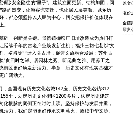
重消除安全隐患的“里子”。建筑立面更新、结构加固，同
以文
恩宁路的嬗变，让游客惊变迁，也让居民展笑颜。城乡历
涨价
好，都必须坚持以人民为中心，切实把保护价值体现在
全链
上。
履责
基础，创新是关键。景德镇御窑厂旧址改造成为热门打
让延续千年的古老产业焕发新生机；福州三坊七巷以“文
石刻、裱褙等非遗入驻古厝，促进文旅融合发展；苏州古
验“食四时之鲜、居园林之秀、听昆曲之雅、用苏工之
传统街区更好焕发新活力。毕竟，历史文化有现实基础才
更广阔动力。
月，全国现有历史文化名城142座、历史文化名镇312
155个，划定历史文化街区1200多片，认定历史建筑
视文化根脉的案例正在时时上演。坚持保护与发展并重，
机活力，我们定能更好传承文明薪火、赓续中华文脉。