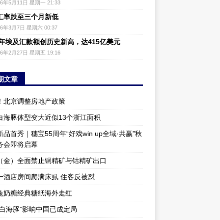
26年5月11日 星期一 21:33
汇率跌至三个月新低
26年3月7日 星期六 00:37
25年埃及汇款额创历史新高，达415亿美元
26年2月27日 星期五 19:16
期文章
！北京调整房地产政策
白海豚体型变大近似13个浙江面积
品首秀｜穗宝55周年“好戏win up全域·共赢”秋
务会即将启幕
（金）全面禁止铜精矿与钴精矿出口
一酒店房间爬满床虱 住客反被怼
兔奶糖经典糖纸海外走红
“白海豚”影响中国已成定局