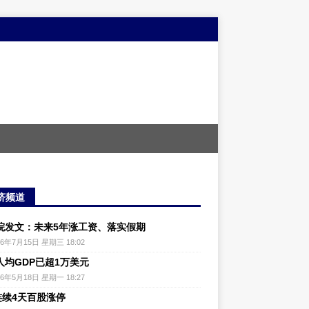
济频道
院发文：未来5年涨工资、落实假期
26年7月15日 星期三 18:02
人均GDP已超1万美元
26年5月18日 星期一 18:27
连续4天百股涨停