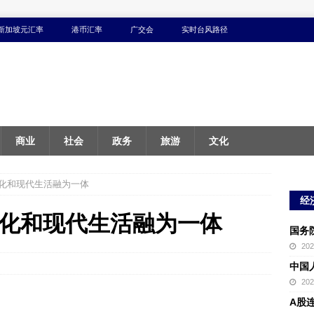
新加坡元汇率
港币汇率
广交会
实时台风路径
商业
社会
政务
旅游
文化
化和现代生活融为一体
经
化和现代生活融为一体
国务
20
中国
20
A股