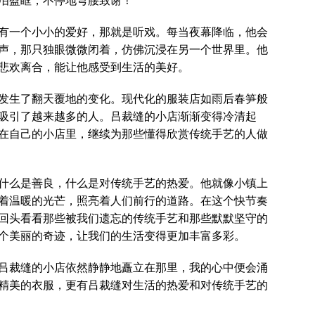
泪盈眶，不停地弯腰致谢！
有一个小小的爱好，那就是听戏。每当夜幕降临，他会
声，那只独眼微微闭着，仿佛沉浸在另一个世界里。他
悲欢离合，能让他感受到生活的美好。
发生了翻天覆地的变化。现代化的服装店如雨后春笋般
吸引了越来越多的人。吕裁缝的小店渐渐变得冷清起
在自己的小店里，继续为那些懂得欣赏传统手艺的人做
什么是善良，什么是对传统手艺的热爱。他就像小镇上
着温暖的光芒，照亮着人们前行的道路。在这个快节奏
回头看看那些被我们遗忘的传统手艺和那些默默坚守的
个美丽的奇迹，让我们的生活变得更加丰富多彩。
吕裁缝的小店依然静静地矗立在那里，我的心中便会涌
精美的衣服，更有吕裁缝对生活的热爱和对传统手艺的