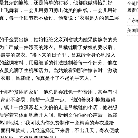
是复杂的旗袍，还是简单的衬衫，他都能做得恰到好
全链
上飞舞着，一会儿用剪刀剪出优美的曲线，一会儿用针
履责
真，每一个细节都不放过。他常说：“衣服是人的第二层
广东
美国
的千金要出嫁，姑娘拒绝父亲到省城为她采购嫁衣的美
为自己做一件漂亮的嫁衣。吕裁缝听了姑娘的要求后，
件最美的嫁衣。”接下来的日子里，吕裁缝全身心地投入
的丝绸布料，用最细腻的针法缝制着每一个部分。他在
衣服充满了生机和活力。当姑娘看到那件嫁衣时，激动
的衣服，吕裁缝，你真是个了不起的手艺人。”
于那些贫困的家庭，他总是会减免一些费用，甚至有时
大家都不容易，能帮一点是一点。”他的善良和慷慨赢得
，镇上一位孤寡老人文伯伯走进吕裁缝的小店，他说想
后穿着它体面地离开人间。听到文伯伯的心声后，吕裁
热情地说：“我可以为你免费制作一套精美的寿衣送给
绍面料和款式，几经选择定下来后，不出几天，寿衣便做