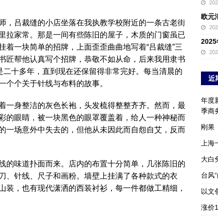
20
欧元
师，吕裁缝的小店坐落在我执教学校附近的一条古老街
20
里拉家常。那是一间有些陈旧的屋子，木质的门窗虽已
20
挂着一块简单的招牌，上面歪歪曲曲地写着“吕裁缝”三
20
书匠帮他认真写个招牌，恭敬不如从命，后来我用隶书
就是二十多年，直到现在还保留得非常完好。每当清晨的
近
一个个关于针线与布料的故事。
年度新
着一身整洁的灰色长袍，头发梳得整整齐齐。然而，最
季商
彩的眼睛，被一块黑色的眼罩覆盖着，给人一种神秘而
刚果
的一场意外中失去的，但他从未因此而自怨自艾，反而
上海
大白
线的味道扑面而来。店内的布置十分简单，几张陈旧的
台风
刀、针线、尺子和画粉。墙壁上挂满了各种款式的衣
山装，也有现代潇洒的西装衬衫，每一件都做工精细，
以文
涨价