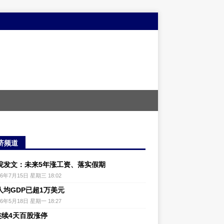
济频道
院发文：未来5年涨工资、落实假期
26年7月15日 星期三 18:02
人均GDP已超1万美元
26年5月18日 星期一 18:27
连续4天百股涨停