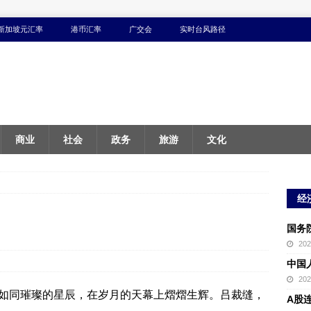
新加坡元汇率
港币汇率
广交会
实时台风路径
商业
社会
政务
旅游
文化
经
国务
20
中国
20
如同璀璨的星辰，在岁月的天幕上熠熠生辉。吕裁缝，
A股