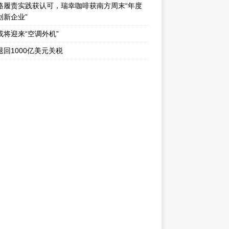
路履责实践获认可，瑞幸咖啡获南方周末“年度
创新企业”
或将迎来“空调外机”
退回1000亿美元关税