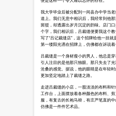
便是这样一个令人难以忘怀的存在。
我大学毕业后被分配到一间县办中学当老
道上。我们无意中相识后，我经常到他那
斑驳，却透露出岁月沉淀的韵味。店门口
个字，我们相识后，吕裁缝便要我这个教
写了“吕记裁缝店”，这个招牌给他一挂
第一缕阳光洒在招牌上，仿佛都在诉说着
吕裁缝是一个身材瘦小的男人，他总是穿
引人注目的是他那只独眼。那只失去了光
沧桑的感觉。据说，他的眼睛是在年轻时
更加坚定地踏上了裁缝之路。
走进吕裁缝的小店，一股淡淡的布料和针
工作台，上面摆放着各种颜色的布料、剪
服，有复古的长袍马褂，有庄严笔直的中
仿佛是一件件艺术品。