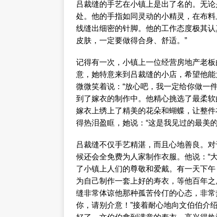
吕裁缝的手艺在小镇上是出了名的。无论
处。他的手指如同灵动的小精灵，在布料
线缝出细密的针脚。他的工作态度极其认
皮肤，一定要做得合身、舒适。”
记得有一次，小镇上一位经营房地产老板
意，她特意来到吕裁缝的小店，希望他能
微微笑着说：“放心吧，我一定给你做一
到了嫁衣的制作中。他精心挑选了最柔软
嫁衣上绣上了精美的花朵和蝴蝶，让整件
得热泪盈眶，她说：“这是我见过的最美
吕裁缝不仅手艺精湛，而且心地善良。对
候还会全免费为人家制作衣服。他说：“
了小镇上人们的尊敬和爱戴。有一天下午
为自己制作一套上好的寿衣，等他百年之
缝非常体谅他那种孤苦伶仃的心态，非常
你，请别介意！”接着耐心地向文伯伯介