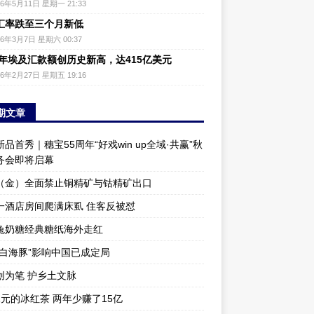
26年5月11日 星期一 21:33
汇率跌至三个月新低
26年3月7日 星期六 00:37
25年埃及汇款额创历史新高，达415亿美元
26年2月27日 星期五 19:16
期文章
品首秀｜穗宝55周年“好戏win up全域·共赢”秋
务会即将启幕
（金）全面禁止铜精矿与钴精矿出口
一酒店房间爬满床虱 住客反被怼
兔奶糖经典糖纸海外走红
“白海豚”影响中国已成定局
创为笔 护乡土文脉
1元的冰红茶 两年少赚了15亿