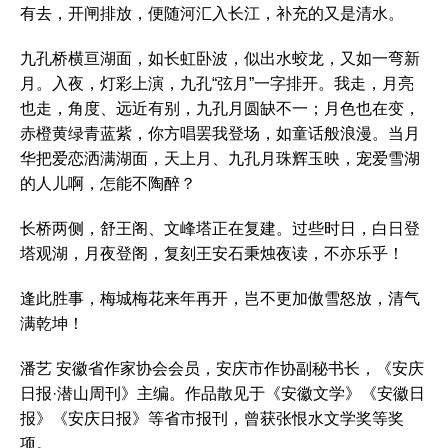
有去，开闸排放，便随河汇入长江，补充的又是清水。
九孔桥横亘湖面，如长虹卧波，似出水蛟龙，又如一弯新
月。入夜，灯彩上演，九孔“弦月”一字排开。我走，月亮
也走，角度、远近有别，九孔月圆缺不一；月色也在变，
赤橙黄绿青蓝紫，你方唱罢我登场，如童话般浪漫。当月
华把爱恋洒满湖面，天上月、九孔月珠辉玉映，宠爱雪湖
的人儿啊，怎能不陶醉？
长桥两侧，舒王阁、文峰塔正在复建。过些时日，白日登
塔观湖，月夜登阁，复刻王安石秉烛夜读，不亦乐乎！
逢此胜事，梅城梅花来年再开，岂不更加傲雪怒放，清气
满乾坤！
潘艺 安徽省作家协会会员，安庆市作协副秘书长，《安庆
日报·潜山周刊》主编。作品散见于《安徽文学》《安徽日
报》《安庆日报》等省市报刊，曾获张恨水文学奖等奖
项。