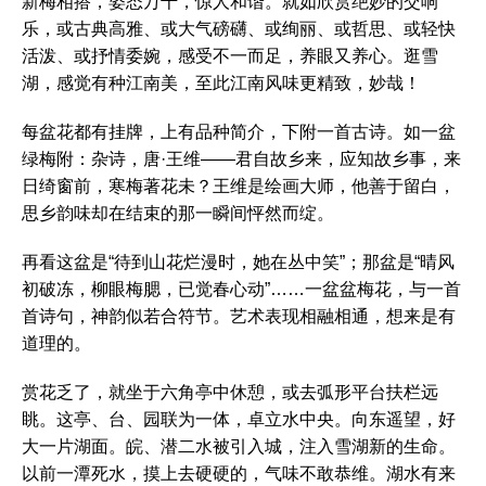
新梅相搭，姿态万千，惊人和谐。就如欣赏绝妙的交响
乐，或古典高雅、或大气磅礴、或绚丽、或哲思、或轻快
活泼、或抒情委婉，感受不一而足，养眼又养心。逛雪
湖，感觉有种江南美，至此江南风味更精致，妙哉！
每盆花都有挂牌，上有品种简介，下附一首古诗。如一盆
绿梅附：杂诗，唐·王维——君自故乡来，应知故乡事，来
日绮窗前，寒梅著花未？王维是绘画大师，他善于留白，
思乡韵味却在结束的那一瞬间怦然而绽。
再看这盆是“待到山花烂漫时，她在丛中笑”；那盆是“晴风
初破冻，柳眼梅腮，已觉春心动”……一盆盆梅花，与一首
首诗句，神韵似若合符节。艺术表现相融相通，想来是有
道理的。
赏花乏了，就坐于六角亭中休憩，或去弧形平台扶栏远
眺。这亭、台、园联为一体，卓立水中央。向东遥望，好
大一片湖面。皖、潜二水被引入城，注入雪湖新的生命。
以前一潭死水，摸上去硬硬的，气味不敢恭维。湖水有来