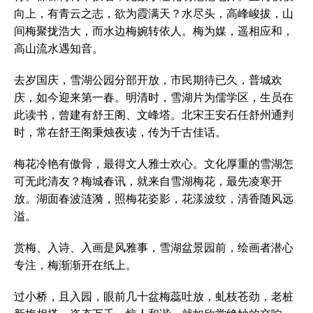
向上，有青云之志，欲为霞满天？水尽头，高峰峻拔，山
间梅聚拢浩大，而水边梅婉转依人。梅为媒，遥相应和，
高山流水遇知音。
去岁国庆，雪湖公园分部开放，市民期待已久，普城欢
庆，如今迎来第一春。明清时，雪湖片为儒学区，生员在
此读书，曾建有舒王阁、文峰塔。北宋王安石任舒州通判
时，常在舒王阁秉烛夜读，传为千古佳话。
梅花冷艳有傲骨，最得文人雅士欢心。文化厚重的雪湖怎
可无此清友？梅城春讯，就来自雪湖梅花，最先凌寒开
放。湖面春波涟漪，照梅花姿影，花漾波纹，清香随风远
溢。
赏梅、入诗、入画是风雅事，雪湖盆景园前，绘画者潜心
专注，梅渐渐开在纸上。
过小桥，且入园，眼前几十盆梅蕊吐放，虬枝苍劲，老桩