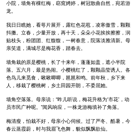
小院，墙角有棵红梅，窈窕娉婷，树冠散曲自然，宛若游
龙。
我日日瞧她，看萼片展开，露红色花苞，凌寒傲雪，颗颗
抖擞。立春，少量开放，再十天，朵朵小花挨挨擦擦，润
贴枝头，粉团团、红馥馥，一树春意，院落淡雅清新。母
亲笑道，满城尽是梅花香，踏春去。
墙角栽的原是樱桃，长了十来年，蓬蓬如盖，遮小半院
落。五六月，最是热闹。小樱桃红了，颗颗晶莹诱人。各
色鸟儿来觅食，啾啾唧唧，邕邕和鸣。前年秋，乡下来
人，移栽了樱桃树，乡土田园开朗，不委屈她。
墙角空落落。母亲说：“昨儿听说，梅花升格为‘市花’，动
员市民广种呢。”闻风响应，一株龙游梅填补了角落。
梅清瘦，怕栽不好，母亲小心伺候。过了严冬、酷暑，今
春云蒸霞蔚，时与我眉飞色舞，貌似飘飘欲仙。