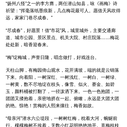
“扬州八怪”之一的李方膺，两任潜山知县，咏《画梅》诗
祈望：“挥毫落纸墨痕新，几点梅花最可人。愿借天风吹得
远，家家门巷尽成春。”
“尽成春”，好愿景！借“市花”风，城里城外，主要交通廊
道、城市公园、景区景点、机关大院、村庄院落……梅花
处处新，暗香迎春来。
“梅”绽梅城，声誉日隆，唱念做打，好戏连台。
天柱山脚，有梅园倚山观水，花开满坡，端的就是云锦落
下来。向着阳，一树深红、一树浅红、一树白、一树绿、
一树黄，数不尽地绽在枝头，像雪、似火、赛金、如碧
玉，颜料桶被打翻了，一径泼洒下来。一色一色抱团，一
团团又搂抱着，亲密地挤在一起。俯瞰，永远是大团大团
的艳。惊艳！赏梅的人熙来攘往，梅香如故。
“母亲河”潜水六公堤段，一树树红梅，枕着大河，蜿蜒前
行。棵棵梅树不挨着，无数小红花明艳艳地开。直梅枝枝