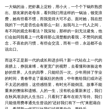
一大锅的油，把虾裹上淀粉，用小火，一个个下锅炸熟捞
出。朋友家的老母亲，看到我们用这样的一锅油，顿觉浪
费，她有些看不惯，而我觉得大可不必。面对她，我在想
我的下一代是否也会有那么一刻，如我与上一代人之间，
有不同的观念和看法？我深知，那样的一刻无法避免，他
们会如同我看上一代看得那么清楚般的看我，不赞同的观
念，不喜欢的习惯，有些会交流，而有一些，永远都不会
说出口。
而这不正是新一代的成长和进步吗？新一代站在上一代的
肩膀上，挣脱束缚，有更宽广的视野，去看懂和体验这奇
妙的世界。人生的四季，只能经历一次。少年用掉了学业
的时间，青春带走了最疯狂的热情，中年教给我们或许还
不太迟的感悟，这些感悟里，有时光不能倒流、故事不能
重来的懊恼和遗憾。人的一生，没有机会重新来过，我们
在秋风渐凉的人生当口，只看到了暮年在前方等待。我们
只能借用费孝通先生曾说的“还好我们有下一代”来慰藉自
己，希望新一代可以比我们过得更自由，更快乐。