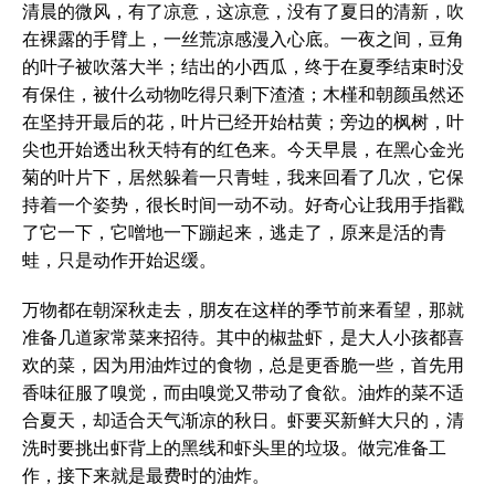
清晨的微风，有了凉意，这凉意，没有了夏日的清新，吹
在裸露的手臂上，一丝荒凉感漫入心底。一夜之间，豆角
的叶子被吹落大半；结出的小西瓜，终于在夏季结束时没
有保住，被什么动物吃得只剩下渣渣；木槿和朝颜虽然还
在坚持开最后的花，叶片已经开始枯黄；旁边的枫树，叶
尖也开始透出秋天特有的红色来。今天早晨，在黑心金光
菊的叶片下，居然躲着一只青蛙，我来回看了几次，它保
持着一个姿势，很长时间一动不动。好奇心让我用手指戳
了它一下，它噌地一下蹦起来，逃走了，原来是活的青
蛙，只是动作开始迟缓。
万物都在朝深秋走去，朋友在这样的季节前来看望，那就
准备几道家常菜来招待。其中的椒盐虾，是大人小孩都喜
欢的菜，因为用油炸过的食物，总是更香脆一些，首先用
香味征服了嗅觉，而由嗅觉又带动了食欲。油炸的菜不适
合夏天，却适合天气渐凉的秋日。虾要买新鲜大只的，清
洗时要挑出虾背上的黑线和虾头里的垃圾。做完准备工
作，接下来就是最费时的油炸。