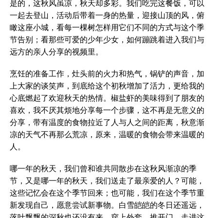
是的，这秋风虽凉，秋天却多彩。我们吃完这餐饭，可以
一起去登山，活动后带着一身的热量，迎接山顶的风，俯
瞰这座小城，看每一棵树怎样用它们不同的方式与这个季
节告别；看那些可爱的少年少女，如何蹦跳着进入我们与
远方的亲人分享的视频里。
烹饪的准备工作，灶头前的火力和热气，锅铲的声音，加
上大家的谈笑声，到底给这个初秋增加了活力，更给我的
心底燃起了欢迎秋天的热情。椒盐虾的美味得到了朋友的
喜欢，我不厌其烦地分享每一个步骤，这不再是无意义的
分享，带有温度的食物拉近了人与人之间的距离，秋意渐
凉的天气不再那么荒凉，原来，温暖的食物会带来温暖的
人。
哪一年的秋天，我们曾和谁共同散步在这秋风渐凉的季
节，又是哪一年的秋天，我们送走了最亲爱的人？可能，
这些记忆会在这个季节回来；也可能，我们在这个季节重
新发现自己，愿意尝试新事物。白雪皑皑的冬日还遥远，
落叶飘飘的深秋也还没有来，穿上外套，推开门，走进这