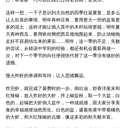
这样一想，一下子意识到大自然的四季往返重复，是多么
让人欣喜的事情。明年再种豆角，要用更大一些的盆装更
多的泥土，这样才能让插入其中的木杆站得更稳；明年夏
天再种西瓜，要用铁丝网把西瓜领地围起来，防止动物拖
走好不容易结出来的果实……明年，这一季的不足，失败
的尝试，从错误中学到的经验，都还有机会重新再做一
次，对下一个季节的向往便很快代替了这一季没有做好的
遗憾。
慢火炸虾的单调和等待，让人思绪飘远。
炸完虾，就完成了最费时的一步。倒出油，炒香洋葱末和
红辣椒，放入炸好的大虾，拌上椒盐粉，取一个大盆，白
色的，起锅把大虾倒入盆中，一种成就感，跟大家分享美
食的幸福感便油然而生。白色的盆，盛着焦黄中带着橘色
的大虾，和大红辣椒的点缀，像这多彩的秋天般丰富。