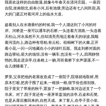
我喜欢这样的自由散漫,就像今年春天在清河庄园。一座四
合院,坐南朝北,前有小河,后有池塘,旁边还有七八间民宿,高
大的门庭正对着河岸上的临水大道。
趁着别人在水塘垂钓的时候,我一个人溜达到了小河的对
岸。河桥是一座可以通车的石桥,一头连着方清路,一头连着
天柱山,河水虽然不大,但却清亮亮地泛着春天的绿波,我顺
着河流向上,路边种有塔柏,有云松。棕榈树下的火棘,正开
着小花,一闪一闪地藏在小小的绿叶后面。我走到桥对面的
路边驿站,偌大的场坝,没有一辆车,也没有一个人,四周静悄
悄的,我走进凉亭,往条椅上一躺,耳听着桥下水声潺潺,不一
会儿便睡着了。
梦里,父亲把他的老屋改造成了一座院子,院墙就地取材,用
原木打桩,把房子围了起来,一根挨一根,很节俭也很别致。
院子里安了带座的秋千,置放了一把躺椅,靠河边还支了一个
吊床。对了,院子里还有一座茅草盖顶的凉亭,石桌和石凳,
也是从屋后搬回来的,自然天成。来了客人,在亭子里小坐,