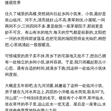
微观世界
住久了城里的高楼,突然就向往起乡间小筑来。小筑,最好是
依山临河。河不大,清亮就好,山不高,青翠则佳,小屋呢,一间
两间不少,三间四间不多,要是能筑一座茅屋院子,那就更是
妙不可言。有山有水的地方,每天的空气都是崭新的,太阳把
一河的水照得碧波荡漾,也把宅居的场院照得金光灿烂,稍想
想,心里就涌起一股股暖流。
可惜城里的房子卖不掉,而乡下的宅基地又批不了,想自己拥
有一处独立的乡间小筑,谈何容易。于是,我只得藏起那点小
心思。遇有合适的时间,就满乡下跑,找这样一处临河小筑休
闲度假。
大概是五年前吧,去九河消夏,就邂逅了这样一处临河小筑。
房子建在九河水库边上,四层的小洋楼,临水而筑,取名叫“九
河山居”,一个特别诗意的名字。楼前有个小草坪,草坪临水,
坐在草坪的亭子里,远山近水一览无遗。屋后是一座青山,水
库就曲曲弯弯地卧在两山之间。