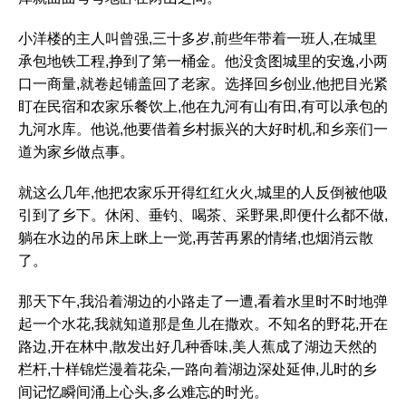
小洋楼的主人叫曾强,三十多岁,前些年带着一班人,在城里
承包地铁工程,挣到了第一桶金。他没贪图城里的安逸,小两
口一商量,就卷起铺盖回了老家。选择回乡创业,他把目光紧
盯在民宿和农家乐餐饮上,他在九河有山有田,有可以承包的
九河水库。他说,他要借着乡村振兴的大好时机,和乡亲们一
道为家乡做点事。
就这么几年,他把农家乐开得红红火火,城里的人反倒被他吸
引到了乡下。休闲、垂钓、喝茶、采野果,即便什么都不做,
躺在水边的吊床上眯上一觉,再苦再累的情绪,也烟消云散
了。
那天下午,我沿着湖边的小路走了一遭,看着水里时不时地弹
起一个水花,我就知道那是鱼儿在撒欢。不知名的野花,开在
路边,开在林中,散发出好几种香味,美人蕉成了湖边天然的
栏杆,十样锦烂漫着花朵,一路向着湖边深处延伸,儿时的乡
间记忆瞬间涌上心头,多么难忘的时光。