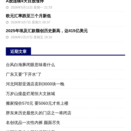
A股连续4天百股涨停
2026年5月11日 星期一 21:33
欧元汇率跌至三个月新低
2026年3月7日 星期六 00:37
2025年埃及汇款额创历史新高，达415亿美元
2026年2月27日 星期五 19:16
近期文章
台风白海豚闭眼意味着什么
广东又要“下开水”了
河北阿那亚酒店卖到3000块一晚
万岁山接盘烂尾恒大文旅城
搬家报价570元 要5060元才肯上楼
胖东来历史最悠久的门店之一将闭店
名创优品一次性内裤 颜面尽失