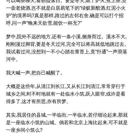
可以喝茶聊天,看朝霞落日。要是冬天,燃了炉火,煮上茶,烫
一壶老烧酒,岂不就是白居易笔下的“绿蚁新醅酒,红泥小火
炉”的境界吗?真是那样,路过的左邻右舍,确是可以打个招
呼,问一声“晚来天欲雪,能饮一杯无?”
梦中,院外不远的地方,还有一条小溪,侧身而过。溪水不大,
刚刚漫过脚背,要是冬天过河,完全可以将高就低地跳过去。
我试着过河,没想到一不小心踏在青苔上,竟“扑通”一声滑落
河中。
我大喊一声,把自己喊醒了。
大概是这些年,从清江到长江,又从长江到清江,常常穿行于
城乡之间,时不时地就有一处临水小筑,跃入眼帘,或许是看
得多了,这才有所思,亦有所梦。
其实,我居住的县城,一半临街,一半临水,若仔细论起来,那就
是一座临水小筑的山城。倘若和北京上海比起来,可不就是
一座乡间小筑么?