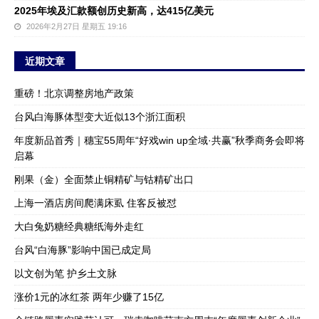
2025年埃及汇款额创历史新高，达415亿美元
2026年2月27日 星期五 19:16
近期文章
重磅！北京调整房地产政策
台风白海豚体型变大近似13个浙江面积
年度新品首秀｜穗宝55周年“好戏win up全域·共赢”秋季商务会即将
启幕
刚果（金）全面禁止铜精矿与钴精矿出口
上海一酒店房间爬满床虱 住客反被怼
大白兔奶糖经典糖纸海外走红
台风“白海豚”影响中国已成定局
以文创为笔 护乡土文脉
涨价1元的冰红茶 两年少赚了15亿