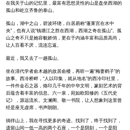
在我关于山的记忆里，最富有思想灵性的山是盘坐西湖的
孤山和屹立齐鲁的泰山。
孤山，湖中之山，碧波环绕，白居易称“蓬莱宫在水中
央”，也有人说“钱塘江之胜在西湖，西湖之奇在孤山”。孤
山之奇不只是她容貌娇俏，更在于内涵丰富和品质高尚，
让人百看不厌，流连忘返。
最近，我又去了一趟孤山。
坐在清代学者俞木越的故居俞楼，再听一遍“梅妻鹤子”的
故事。西冷桥畔，“人以印集，就从地名”的西冷印社里，
一件件金石之器，烙印几千年的中华文明，篆刻艺术的背
后蕴含着丰富的信息。六一泉，宛如欧阳修的《五代史
记》，源远流长。文澜阁、敬一书院，让人想象到这里曾
经是座无虚席，书声朗朗。
徜徉山上，我在寻找更多的奇迹。找到了，终于找到了，
遗留山间一低一高的两个石座，一个是阴刻，一个是阳