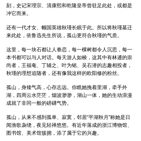
刻，史记宋理宗、清康熙和乾隆皇帝曾驻足此处，或都是
冲它而来。
还有一代才女、帼国英雄秋瑾长眠于此。所以将秋瑾墓迁
来此处，依鲁迅先生所说，孤山更符合秋瑾的气质。
这里，每一块石都让人眷恋，每一棵树都令人沉思，每一
本书都可以与人对话。每天游人如梭，这其中有林逋的崇
尚者，王福奄、丁辅之、叶为铭、吴石潜的志趣相投者，
秋瑾的理想追随者，还有像我这样的欧阳修的粉丝。
孤山，身矮气高，心存志远。你瞧她挽着里湖，牵手外
湖，四周云水茫茫，烟波渺渺，湖山一体，她的生动浪漫
成就了非同一般的磅礴气势。
孤山，从来不感到孤单、寂寞，邻居“平湖秋月”称她是日
闻渔歌袅绕，夜见轻禅悠悠。有近年落成的浙江博物馆、
图书馆、美术馆簇拥，添了属于它的兴趣。