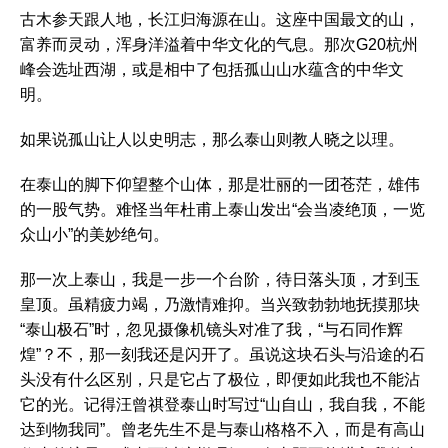
古木参天跟人地，长江归海源在山。这座中国最文的山，
富养而灵动，浑身洋溢着中华文化的气息。那次G20杭州
峰会选址西湖，或是相中了包括孤山山水蕴含的中华文
明。
如果说孤山让人以史明志，那么泰山则教人晓之以理。
在泰山的脚下仰望整个山体，那是壮丽的一团苍茫，雄伟
的一股气势。难怪当年杜甫上泰山发出“会当凌绝顶，一览
众山小”的美妙绝句。
那一次上泰山，我是一步一个台阶，待日落头顶，才到玉
皇顶。虽精疲力竭，乃激情难抑。当兴致勃勃地抚摸那块
“泰山极石”时，忽见摄像机镜头对准了我，“与石同作辉
煌”？不，那一刻我还是闪开了。虽说这块石头与沿途的石
头没有什么区别，只是它占了极位，即便如此我也不能沾
它的光。记得汪曾祺登泰山时写过“山自山，我自我，不能
达到物我同”。曾老先生不是与泰山格格不入，而是有高山