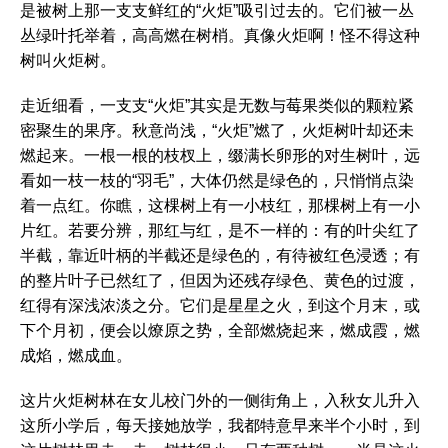
是被树上那一支支鲜红的“火炬”吸引过去的。它们被一丛
丛绿叶托举着，高高燃在树梢。真像火炬啊！怪不得这种
树叫火炬树。
走近细看，一支支“火炬”其实是无数与莓果类似的颗粒紧
密聚生的果序。秋意尚浅，“火炬”燃了，火炬树叶却还未
燃起来。一根一根的枝杈上，缀满长卵形的对生树叶，远
看如一枝一枝的“羽毛”，大体仍然是绿色的，只悄悄点染
着一点红。你瞧，这棵树上有一小枝红，那棵树上有一小
片红。若要分辨，那红与红，是不一样的：有的叶尖红了
半截，靠近叶柄的半截还是绿色的，有待被红色浸透；有
的整片叶子已然红了，但因为还残存绿色、黄色的过渡，
红得有深浅浓淡之分。它们是星星之火，到这个月末，或
下个月初，便会以燎原之势，全部燃烧起来，燃成霞，燃
成焰，燃成血。
这片火炬树林在女儿校门外的一侧街角上，入秋女儿升入
这所小学后，每天接她放学，我都特意早来半个小时，到