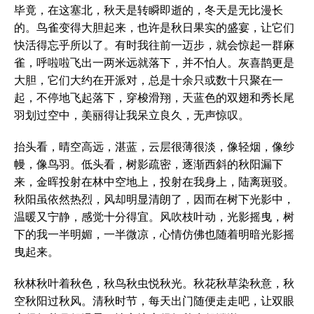
毕竟，在这塞北，秋天是转瞬即逝的，冬天是无比漫长
的。鸟雀变得大胆起来，也许是秋日果实的盛宴，让它们
快活得忘乎所以了。有时我往前一迈步，就会惊起一群麻
雀，呼啦啦飞出一两米远就落下，并不怕人。灰喜鹊更是
大胆，它们大约在开派对，总是十余只或数十只聚在一
起，不停地飞起落下，穿梭滑翔，天蓝色的双翅和秀长尾
羽划过空中，美丽得让我呆立良久，无声惊叹。
抬头看，晴空高远，湛蓝，云层很薄很淡，像轻烟，像纱
幔，像鸟羽。低头看，树影疏密，逐渐西斜的秋阳漏下
来，金晖投射在林中空地上，投射在我身上，陆离斑驳。
秋阳虽依然热烈，风却明显清朗了，因而在树下光影中，
温暖又宁静，感觉十分得宜。风吹枝叶动，光影摇曳，树
下的我一半明媚，一半微凉，心情仿佛也随着明暗光影摇
曳起来。
秋林秋叶着秋色，秋鸟秋虫悦秋光。秋花秋草染秋意，秋
空秋阳过秋风。清秋时节，每天出门随便走走吧，让双眼