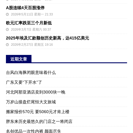
A股连续4天百股涨停
2026年5月11日 星期一 21:33
欧元汇率跌至三个月新低
2026年3月7日 星期六 00:37
2025年埃及汇款额创历史新高，达415亿美元
2026年2月27日 星期五 19:16
近期文章
台风白海豚闭眼意味着什么
广东又要“下开水”了
河北阿那亚酒店卖到3000块一晚
万岁山接盘烂尾恒大文旅城
搬家报价570元 要5060元才肯上楼
胖东来历史最悠久的门店之一将闭店
名创优品一次性内裤 颜面尽失