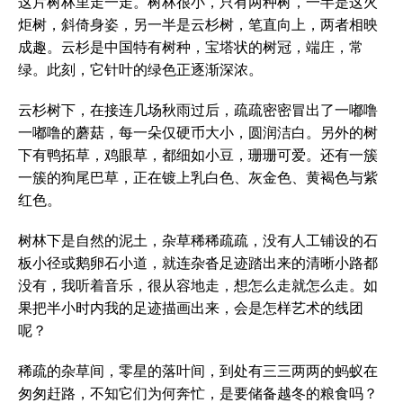
这片树林里走一走。树林很小，只有两种树，一半是这火
炬树，斜倚身姿，另一半是云杉树，笔直向上，两者相映
成趣。云杉是中国特有树种，宝塔状的树冠，端庄，常
绿。此刻，它针叶的绿色正逐渐深浓。
云杉树下，在接连几场秋雨过后，疏疏密密冒出了一嘟噜
一嘟噜的蘑菇，每一朵仅硬币大小，圆润洁白。另外的树
下有鸭拓草，鸡眼草，都细如小豆，珊珊可爱。还有一簇
一簇的狗尾巴草，正在镀上乳白色、灰金色、黄褐色与紫
红色。
树林下是自然的泥土，杂草稀稀疏疏，没有人工铺设的石
板小径或鹅卵石小道，就连杂沓足迹踏出来的清晰小路都
没有，我听着音乐，很从容地走，想怎么走就怎么走。如
果把半小时内我的足迹描画出来，会是怎样艺术的线团
呢？
稀疏的杂草间，零星的落叶间，到处有三三两两的蚂蚁在
匆匆赶路，不知它们为何奔忙，是要储备越冬的粮食吗？