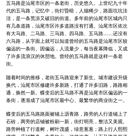
五马路是汕尾市区的一条老街，历史悠久。上世纪九十年
代的五马路，记忆中，街灯昏暗，人烟稀少，路面坑坑洼
洼，是一条荒凉又破旧的街道。多年前的汕尾市区城内只
有几条道路，汕尾市区许多道路没有打通。汕尾市区依次
有大马路、二马路、三马路、四马路、五马路……还没有
六马路，从字面上就可以知道曾经的五马路是汕尾市区较
偏远的一条街。因偏远，人流量少，每当夜幕降临，又成
了许多流浪汉的休憩地。曾经的五马路就是这样一条老
街。
随着时间的推移，老街五马路迎来了新生。城市建设升级
换代，汕尾市区修建许多新路，打通了许多旧路，路路相
通，焕然一新。蝶变后的五马路不再是汕尾市区偏远的一
条街，逐渐成了汕尾市区最中心、最繁华的商业街之一。
蝶变后的五马路路面被铺上沥青路，路旁的人行道铺上了
石砖，两旁的店铺被粉刷一新，街灯明亮，整洁又美观。
路旁种植了行道树，树叶茂盛，绿意葱葱；路上行人熙熙