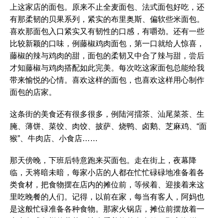
上这家店的面包。原来不止全麦面包、法式面包好吃，还
有那柔韧的贝果系列，紧实的布里奥斯、偏软些米面包。
喜欢那面包入口紧实又有韧性的口感，有嚼劲。还有一些
比较新颖的口味，例藤椒鸡肉面包，第一口就给人惊喜，
藤椒的辣与鸡肉的甜，面包的柔韧又中合了辣与甜，尝后
才知藤椒与鸡肉搭配如此完美。每次吃这家面包总能给我
带来愉悦的心情。喜欢这样的面包，也喜欢这样用心制作
面包的店家。
这条街的美食还有很多很多，例陆河擂茶、汕尾菜茶、生
腌、薄饼、菜饺、肉饺、披萨、烧鸭、卤鹅、芝麻鸡、“面
猴”、牛肉店、小食店……
那天傍晚，下班后特意跑来买面包。走在街上，夜幕降
临，天将暗未暗，每家小店的人都在忙忙碌碌地准备着各
类食材，把食物摆在店内的摊位前，等候着、迎接着来这
里吃晚餐的人们。记得，以前在家，每当有客人，阿妈也
是这般忙碌准备各种食物。那家火锅店，摊位前摆放着一