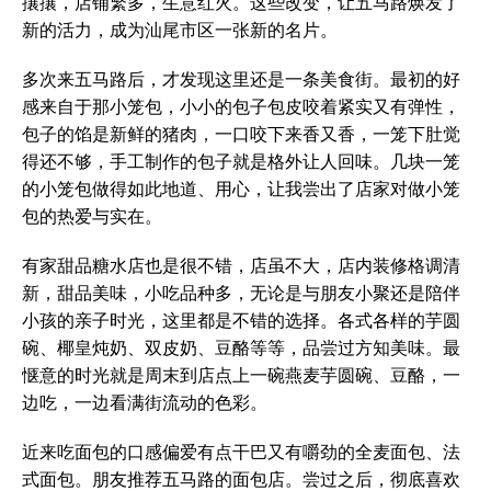
攘攘，店铺繁多，生意红火。这些改变，让五马路焕发了
新的活力，成为汕尾市区一张新的名片。
多次来五马路后，才发现这里还是一条美食街。最初的好
感来自于那小笼包，小小的包子包皮咬着紧实又有弹性，
包子的馅是新鲜的猪肉，一口咬下来香又香，一笼下肚觉
得还不够，手工制作的包子就是格外让人回味。几块一笼
的小笼包做得如此地道、用心，让我尝出了店家对做小笼
包的热爱与实在。
有家甜品糖水店也是很不错，店虽不大，店内装修格调清
新，甜品美味，小吃品种多，无论是与朋友小聚还是陪伴
小孩的亲子时光，这里都是不错的选择。各式各样的芋圆
碗、椰皇炖奶、双皮奶、豆酪等等，品尝过方知美味。最
惬意的时光就是周末到店点上一碗燕麦芋圆碗、豆酪，一
边吃，一边看满街流动的色彩。
近来吃面包的口感偏爱有点干巴又有嚼劲的全麦面包、法
式面包。朋友推荐五马路的面包店。尝过之后，彻底喜欢