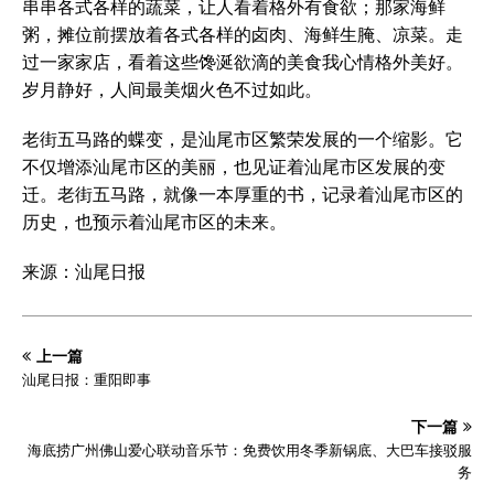
串串各式各样的蔬菜，让人看着格外有食欲；那家海鲜
粥，摊位前摆放着各式各样的卤肉、海鲜生腌、凉菜。走
过一家家店，看着这些馋涎欲滴的美食我心情格外美好。
岁月静好，人间最美烟火色不过如此。
老街五马路的蝶变，是汕尾市区繁荣发展的一个缩影。它
不仅增添汕尾市区的美丽，也见证着汕尾市区发展的变
迁。老街五马路，就像一本厚重的书，记录着汕尾市区的
历史，也预示着汕尾市区的未来。
来源：汕尾日报
上一篇
汕尾日报：重阳即事
下一篇
海底捞广州佛山爱心联动音乐节：免费饮用冬季新锅底、大巴车接驳服
务