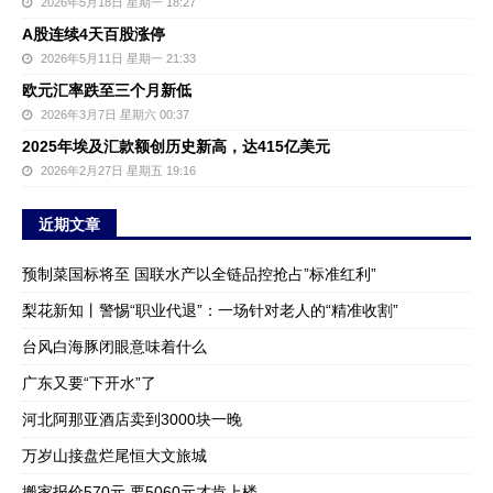
2026年5月18日 星期一 18:27
A股连续4天百股涨停
2026年5月11日 星期一 21:33
欧元汇率跌至三个月新低
2026年3月7日 星期六 00:37
2025年埃及汇款额创历史新高，达415亿美元
2026年2月27日 星期五 19:16
近期文章
预制菜国标将至 国联水产以全链品控抢占”标准红利”
梨花新知丨警惕“职业代退”：一场针对老人的“精准收割”
台风白海豚闭眼意味着什么
广东又要“下开水”了
河北阿那亚酒店卖到3000块一晚
万岁山接盘烂尾恒大文旅城
搬家报价570元 要5060元才肯上楼