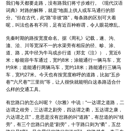
我们每天都要走路，没有路我们将寸步难行。《现代汉语
词典》对路的解释，就是“地面上供人或车马通行的部
分。”但在古代，此“路”非彼“路”，每条路的区别可大着
呢，叫法也各有不同，足有近百种称谓，令人眼花缭乱。
先秦时期的路按宽度命名。据《周礼》记载，遂、沟、
洫、浍、川等宽深不一的水渠旁有相应的径、畛、涂、
道、路，其中径为牛马或步行道（郑玄《注》），宽近6
米；畛能容牛车通过，宽约8米；涂能通行一辆马车，宽
约9米；道能通行两辆马车，宽约18米；路能通行三辆马
车，宽约27米。今天也有按宽度称呼的道路，比如“五步
巷”“六尺巷”“三里街”等，让人很快就能明白这条路适合什
么样的交通工具。
有岔路口的怎么叫呢？《尔雅》中说：“一达谓之道路，二
达谓之歧旁，三达谓之剧旁，四达谓之衢，五达谓之康，
六达谓之庄”，意思是没有岔路的叫“道路”，有岔道的叫“歧
旁”，有三个岔路口的是“剧旁”，十字路口则为“衢”，五岔