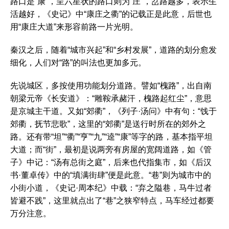
路口是“康”，呈六星状的路口则为“庄”，岔路越多，表示生
活越好，《史记》中“康庄之衢”的记载正是此意，后世也
用“康庄大道”来形容前路一片光明。
秦汉之后，随着“城市兴起”和“乡村发展”，道路的划分愈发
细化，人们对“路”的叫法也更加多元。
先说城区，多按使用功能划分道路。譬如“槐路”，出自南
朝梁元帝《长安道》：“雕鞍承赭汗，槐路起红尘”，意思
是京城主干道。又如“郊衢”，《列子·汤问》中有句：“饯于
郊衢，抚节悲歌”，这里的“郊衢”是送行时所在的郊外之
路。还有带“坦”“衢”“亨”“九”“逵”“康”等字的路，基本指平坦
大道；而“街”，最初是说两旁有房屋的宽阔道路，如《管
子》中记：“汤有总街之庭”，后来也代指集市，如《后汉
书·董卓传》中的“填满街肆”便是此意。“巷”则为城市中的
小街小道，《史记·周本纪》中载：“弃之隘巷，马牛过者
皆避不践”，这里就点出了“巷”之狭窄特点，马车经过都要
万分注意。