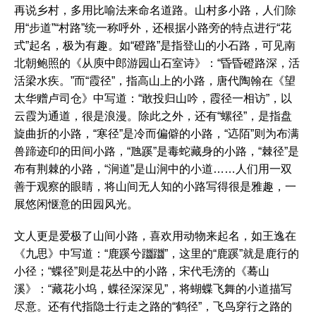
再说乡村，多用比喻法来命名道路。山村多小路，人们除
用“步道”“村路”统一称呼外，还根据小路旁的特点进行“花
式”起名，极为有趣。如“磴路”是指登山的小石路，可见南
北朝鲍照的《从庾中郎游园山石室诗》：“昏昏磴路深，活
活梁水疾。”而“霞径”，指高山上的小路，唐代陶翰在《望
太华赠卢司仓》中写道：“敢投归山吟，霞径一相访”，以
云霞为通道，很是浪漫。除此之外，还有“螺径”，是指盘
旋曲折的小路，“寒径”是冷而偏僻的小路，“迒陌”则为布满
兽蹄迹印的田间小路，“虺蹊”是毒蛇藏身的小路，“棘径”是
布有荆棘的小路，“涧道”是山涧中的小道……人们用一双
善于观察的眼睛，将山间无人知的小路写得很是雅趣，一
展悠闲惬意的田园风光。
文人更是爱极了山间小路，喜欢用动物来起名，如王逸在
《九思》中写道：“鹿蹊兮躖躖”，这里的“鹿蹊”就是鹿行的
小径；“蝶径”则是花丛中的小路，宋代毛滂的《蓦山
溪》：“藏花小坞，蝶径深深见”，将蝴蝶飞舞的小道描写
尽意。还有代指隐士行走之路的“鹤径”，飞鸟穿行之路的