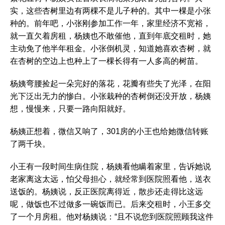
实，这些杏树里边有两棵不是儿子种的。其中一棵是小张
种的。前年吧，小张刚参加工作一年，家里经济不宽裕，
就一直欠着房租，杨姨也不敢催他，直到年底交租时，她
主动免了他半年租金。小张倒机灵，知道她喜欢杏树，就
在杏树的空边上也种上了一棵长得有一人多高的树苗。
杨姨弯腰捡起一朵完好的落花，花瓣有些失了光泽，在阳
光下泛出无力的惨白。小张栽种的杏树倒还没开放，杨姨
想，慢慢来，只要一路向阳就好。
杨姨正想着，微信又响了，301房的小王也给她微信转账
了两千块。
小王有一段时间生病住院，杨姨看他瞒着家里，告诉她说
老家离这太远，怕父母担心，就经常到医院照看他，送衣
送饭的。杨姨说，反正医院离得近，散步还走得比这远
呢，做饭也不过做多一碗饭而已。后来交租时，小王多交
了一个月房租。他对杨姨说：“且不说您到医院照顾我这件