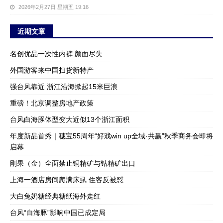
2026年2月27日 星期五 19:16
近期文章
名创优品一次性内裤 颜面尽失
外国游客来中国扫货新特产
强台风靠近 浙江沿海掀起15米巨浪
重磅！北京调整房地产政策
台风白海豚体型变大近似13个浙江面积
年度新品首秀｜穗宝55周年“好戏win up全域·共赢”秋季商务会即将
启幕
刚果（金）全面禁止铜精矿与钴精矿出口
上海一酒店房间爬满床虱 住客反被怼
大白兔奶糖经典糖纸海外走红
台风“白海豚”影响中国已成定局