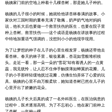
杨姨家门前的空地上种着十几棵杏树，那是她儿子种的。
杨姨的儿子很小的时候，她就给他讲杏林春满的故事。小
家伙对三国时期的董奉充满了敬佩，奶声奶气地对妈妈
说，他长大后也要做一个救苦扶伤的医生，也要在院子里
种上杏树。救苦扶伤——这个成语是杨姨在讲故事的过程
中特地加重语气强调的，没想到小小的他现学现用。
为了让梦想的种子在儿子的心里生根发芽，杨姨还带他去
看杏林。春天的林子里，银妆素裹，杏花如雪般堆积枝
头。走近一看，那一朵一朵的“雪花”却有着诱人的一点黄
蕊，我见犹怜，让人忍不住伸手触摸薄如蝉翼的花瓣。儿
子的小手那样轻缓地抚过花瓣，仿佛生怕弄坏了心爱的玩
具。杨姨的心里不由万般柔软，她知道杏树已然在儿子的
心里开出了娇嫩的花朵。
杨姨的儿子长大后真的成了一名外科医生，在医治病患的
过程中，医术逐渐高明。为了不忘初心，他在家门前种上
了杏树，一年种一棵。