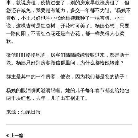
事，就说房租，疫情过去了，别的房东早就涨房租了，但
您还在减免，我要是有能力，多交一年都不为过。”杨姨不
肯收，小王只好也学小张给杨姨栽种了一棵杏树。小王
说，这棵杏树是红杏树，开花时可美了。杨姨心想，只要
一路向阳，不管红杏花还是白杏花，都一样美得人心柔
软。
微信叮叮咚咚地响，房客们陆陆续续转账过来，都是两千
块。杨姨只好到房客微信群里问，为什么都给她转账？
群主是其中的一个房客，他说，因为我们都是您的孩子！
杨姨的眼泪瞬间溢满眼眶。她的儿子每年春节都会给她包
两千块红包，去年，儿子出车祸走了。
来源：汕尾日报
上一篇