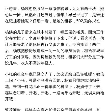
正想着，杨姨忽然收到一条微信转账，足足有两千块。她
心里一怔，虽然正月还没过，但年关早已经过了，是谁还
在记挂着她呢？仔细一看，是她的租客，502房的小张。
杨姨的儿子后来在城中村建了一幢五层的楼房。因为工作
实在太忙了，坐诊的事便搁了下来，他说，看这形势，估
计只能等老了退休后再行义诊之事了。空房搁置了两年
后，杨姨把楼房改造成一间一间的单身宿舍，租给在城里
打工的外来客。因为房屋较为简易，租客们大部分是工作
没几年、收入不高的年轻人。
小张的租金年底已经交齐了，怎么还给自己转账呢？微信
上问了小张，可是小张没有回她，杨姨只得继续清扫落
花。来到一棵花儿正开得璀璨的树底下，杨姨停了下来，
嘴里念叨着，开吧，开吧，一路向阳地开吧，无惧风雨地
开吧！
繁花缠树，杨姨实在喜欢长满花朵无限春光的杏树。其