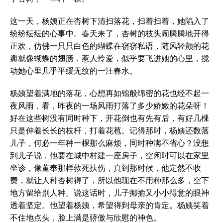
这一天，杨姨正在杏树下清扫落花，扫着扫着，她陷入了
纷纷纭纭的心事中。春天来了，杏树的枝头闹腾腾地开得
正欢，仿佛一只只白色的蝴蝶在窃窃私语，随风轻颤的花
瓣就像蝴蝶的翅膀，惹人怜爱，似乎要飞进她的心里，搅
动她心里几乎平缓无纹的一汪春水。
杨姨望着满地的落花，心想再如锦般绵密的花也经不起一
夜风雨，看，昨夜的一场风雨打落了多少娇嫩的花朵呀！
好在这些树没有同时种下，开花倒也有先有后，有好几棵
只是伸着长长的枝杆，打着花苞。记得那时，杨姨还数落
儿子，何必一年种一棵那么麻烦，同时种满不省心？没想
到儿子说，他要在城中村建一座房子，空闲时可以在家里
坐诊，像董奉那样救死扶伤，真到那时候，他定然不收
费，就让人种杏树得了，所以他现在不用种那么多，空下
地方留给别人种。说这话时，儿子揶揄又小小得意的眼神
透着坚定。他望着杨姨，希望得到母亲的肯定。杨姨笑着
不住地点头，脸上满是骄傲与欣慰的神色。