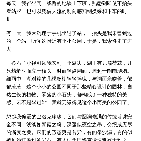
每天，我都坐同一线路的地铁上下班，熟悉到即使不抬头
看站牌，也可以凭借人流的动向感知到换乘和下车的时
机。
有一天，我因沉迷于手机坐过了站，一抬头是我未曾到过
的一个站，听闻这附近有个小公园，于是，我索性走了进
去。
一条石子小径引领我来到一个湖边，湖里有几簇荷花，几
只蜻蜓时而立于枝头，时而轻点湖面，漾起一圈圈涟漪。
细雨中，湖对岸的几棵杨柳轻轻摇曳，与湖面亲吻着，郁
郁葱葱。这个小小的公园不同于那些精心设计的园林，自
然生长的植物、零落的小石头，都构成了一种独特的美
感。若不是坐过站，我就无缘得见这个小而美的公园了。
想起我偏爱的巴洛克珍珠，它们与圆润饱满的传统珍珠完
全不同，浅淡如朝霞之粉，深邃似夜空之墨，交织成无尽
的渐变之美。它们的形态更是各异，有的像沙漏，有的似
被风沙狂卷过的岩石。有人认为巴洛克珍珠难登大雅之