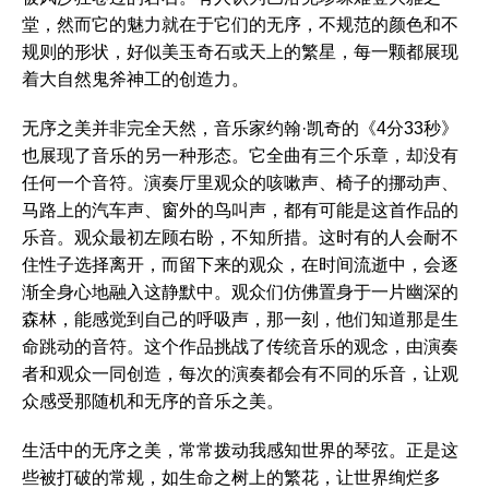
堂，然而它的魅力就在于它们的无序，不规范的颜色和不
规则的形状，好似美玉奇石或天上的繁星，每一颗都展现
着大自然鬼斧神工的创造力。
无序之美并非完全天然，音乐家约翰·凯奇的《4分33秒》
也展现了音乐的另一种形态。它全曲有三个乐章，却没有
任何一个音符。演奏厅里观众的咳嗽声、椅子的挪动声、
马路上的汽车声、窗外的鸟叫声，都有可能是这首作品的
乐音。观众最初左顾右盼，不知所措。这时有的人会耐不
住性子选择离开，而留下来的观众，在时间流逝中，会逐
渐全身心地融入这静默中。观众们仿佛置身于一片幽深的
森林，能感觉到自己的呼吸声，那一刻，他们知道那是生
命跳动的音符。这个作品挑战了传统音乐的观念，由演奏
者和观众一同创造，每次的演奏都会有不同的乐音，让观
众感受那随机和无序的音乐之美。
生活中的无序之美，常常拨动我感知世界的琴弦。正是这
些被打破的常规，如生命之树上的繁花，让世界绚烂多