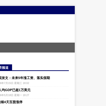
济频道
院发文：未来5年涨工资、落实假期
26年7月15日 星期三 18:02
人均GDP已超1万美元
26年5月18日 星期一 18:27
连续4天百股涨停