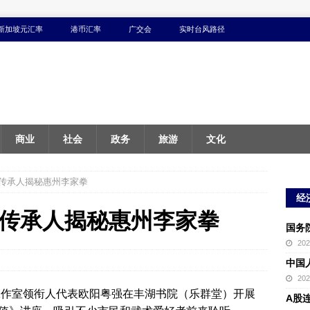
新加坡元汇率
港币汇率
广交会
实时台风路径
商业
社会
政务
旅游
文化
传承人揭秘惠州李家拳
经
传承人揭秘惠州李家拳
国务
20
中国
20
家工作室领衔人代表欧阳粤强在丰湖书院（乐群堂）开展
A股