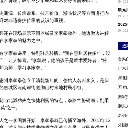
值》讲座，吸引不少市民和武术爱好者前来聆听。
20
欧元
史渊源、传承谱系、技艺价值、濒临状况等方面进行内
20
升对非遗保护传承的认识与重视。
20
20
强还在现场展示不同器械及李家拳动作，他边做边讲解
在李家拳的魅力之中。
近
有李家拳讲座，特别驻足聆听。“我在惠州居住多年，没
台风
产，让人惊喜。”李凯说，他的孩子是武术爱好者，“聆
师为师，学习李家拳。”
广东
河北
惠州李家拳创立于清乾隆年间，创始人名叫李义，是归
万岁
的惠城区河南岸街道湖山村米地村民小组。
搬家报
朗与北派功夫之快捷利落的特点，拳路气势磅礴，刚柔
胖东
莫”之一。
名创
之一李国辉开始，李家拳就已传播至海外。2013年12
外国
育、游艺与杂技类非物质文化遗产名录，欧阳粤强本人