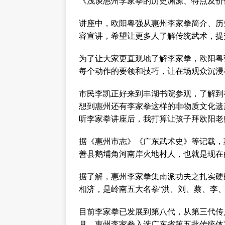
《浅谈惠州李家拳的历史渊源、特点及价
讲座中，欧阳粤强从惠州李家拳简介、历
容宣讲，希望让更多人了解传统武术，提
为了让大家更直观地了解李家拳，欧阳粤
每个动作的要领和技巧，让在场观众沉浸
市民李凯正好来到丰湖书院参观，了解到
想到惠州还有李家拳这样的非物质文化遗
听李家拳讲座后，我打算让孩子拜欧阳老
据《惠州市志》《广东武术史》等记载，
善县鹅埔角河南岸火地村人，也就是现在
据了解，惠州李家拳集南派功夫之扎实硬
相济，是岭南五大名拳“洪、刘、蔡、李、
目前李家拳已发展到第八代，从第三代传人
月，惠州李家拳入选广东省第五批传统体