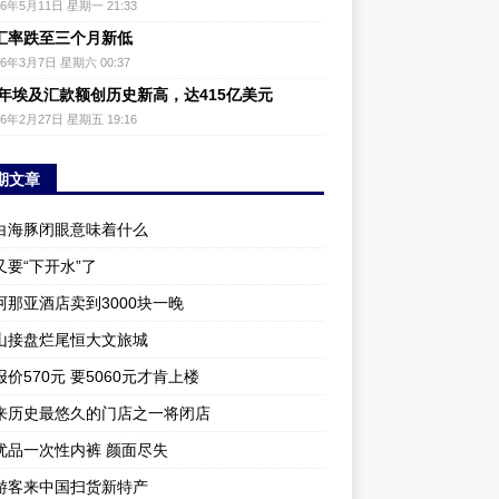
26年5月11日 星期一 21:33
汇率跌至三个月新低
26年3月7日 星期六 00:37
25年埃及汇款额创历史新高，达415亿美元
26年2月27日 星期五 19:16
期文章
白海豚闭眼意味着什么
又要“下开水”了
阿那亚酒店卖到3000块一晚
山接盘烂尾恒大文旅城
价570元 要5060元才肯上楼
来历史最悠久的门店之一将闭店
优品一次性内裤 颜面尽失
游客来中国扫货新特产