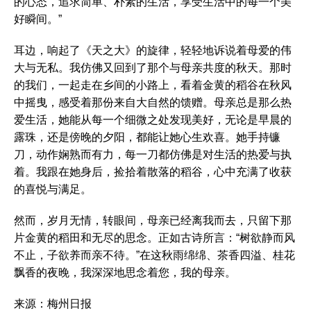
的心态，追求简单、朴素的生活，享受生活中的每一个美
好瞬间。”
耳边，响起了《天之大》的旋律，轻轻地诉说着母爱的伟
大与无私。我仿佛又回到了那个与母亲共度的秋天。那时
的我们，一起走在乡间的小路上，看着金黄的稻谷在秋风
中摇曳，感受着那份来自大自然的馈赠。母亲总是那么热
爱生活，她能从每一个细微之处发现美好，无论是早晨的
露珠，还是傍晚的夕阳，都能让她心生欢喜。她手持镰
刀，动作娴熟而有力，每一刀都仿佛是对生活的热爱与执
着。我跟在她身后，捡拾着散落的稻谷，心中充满了收获
的喜悦与满足。
然而，岁月无情，转眼间，母亲已经离我而去，只留下那
片金黄的稻田和无尽的思念。正如古诗所言：“树欲静而风
不止，子欲养而亲不待。”在这秋雨绵绵、茶香四溢、桂花
飘香的夜晚，我深深地思念着您，我的母亲。
来源：梅州日报