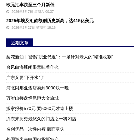
欧元汇率跌至三个月新低
2026年3月7日 星期六 00:37
2025年埃及汇款额创历史新高，达415亿美元
2026年2月27日 星期五 19:16
近期文章
梨花新知丨警惕“职业代退”：一场针对老人的“精准收割”
台风白海豚闭眼意味着什么
广东又要“下开水”了
河北阿那亚酒店卖到3000块一晚
万岁山接盘烂尾恒大文旅城
搬家报价570元 要5060元才肯上楼
胖东来历史最悠久的门店之一将闭店
名创优品一次性内裤 颜面尽失
外国游客来中国扫货新特产