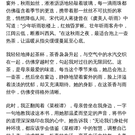
窗外，秋雨如丝，淅淅沥沥地轻敲着玻璃，每一滴雨珠都
仿佛蕴含着季节的更迭，携带着那一丝丝不可抗拒的寒
意，悄然降临人间。宋代词人蒋捷曾在《虞美人·听雨》中
写道：“少年听雨歌楼上，红烛昏罗帐。壮年听雨客舟中，
江阔云低，断雁叫西风。”在这秋雨之夜，最适合泡上一壶
热茶，让温暖从指尖缓缓蔓延至心底。
我轻轻地捧起茶杯，茶香袅袅升起，与空气中的水汽交织
在一起，仿佛穿越时空，勾起我对过往的无限回忆。这
茶，是母亲最爱的味道。每当这个季节来临，她总会泡上
一壶茶，然后坐在窗边，静静地望着窗外的雨，脸上洋溢
着淡淡的忧郁，却又充满期待。她的身影，在这茶香与雨
丝中，仿佛变得格外清晰。
此时，我正翻阅着《菜根谭》，母亲曾坐在我身边，一字
一句地教我读这本书，用她那温柔而坚定的声音，将书中
的道理深深烙印在我的心中。她告诉我：“无论我们身处何
种环境，都应该学会借鉴《菜根谭》中的智慧，调整自己