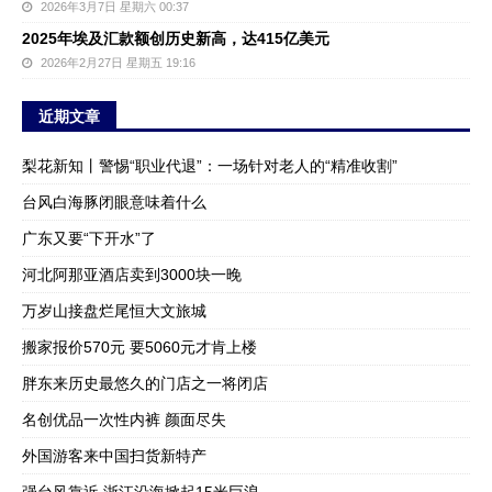
2026年3月7日 星期六 00:37
2025年埃及汇款额创历史新高，达415亿美元
2026年2月27日 星期五 19:16
近期文章
梨花新知丨警惕“职业代退”：一场针对老人的“精准收割”
台风白海豚闭眼意味着什么
广东又要“下开水”了
河北阿那亚酒店卖到3000块一晚
万岁山接盘烂尾恒大文旅城
搬家报价570元 要5060元才肯上楼
胖东来历史最悠久的门店之一将闭店
名创优品一次性内裤 颜面尽失
外国游客来中国扫货新特产