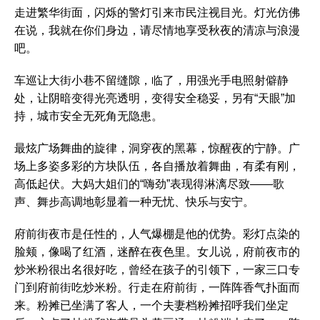
走进繁华街面，闪烁的警灯引来市民注视目光。灯光仿佛
在说，我就在你们身边，请尽情地享受秋夜的清凉与浪漫
吧。
车巡让大街小巷不留缝隙，临了，用强光手电照射僻静
处，让阴暗变得光亮透明，变得安全稳妥，另有“天眼”加
持，城市安全无死角无隐患。
最炫广场舞曲的旋律，洞穿夜的黑幕，惊醒夜的宁静。广
场上多姿多彩的方块队伍，各自播放着舞曲，有柔有刚，
高低起伏。大妈大姐们的“嗨劲”表现得淋漓尽致——歌
声、舞步高调地彰显着一种无忧、快乐与安宁。
府前街夜市是任性的，人气爆棚是他的优势。彩灯点染的
脸颊，像喝了红酒，迷醉在夜色里。女儿说，府前夜市的
炒米粉很出名很好吃，曾经在孩子的引领下，一家三口专
门到府前街吃炒米粉。行走在府前街，一阵阵香气扑面而
来。粉摊已坐满了客人，一个夫妻档粉摊招呼我们坐定