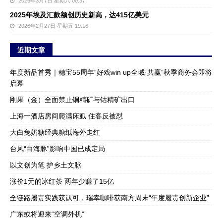
2026年3月7日 星期六 00:37
2025年埃及汇款额创历史新高，达415亿美元
2026年2月27日 星期五 19:16
近期文章
年度新品首秀｜穗宝55周年“好戏win up全域·共赢”秋季商务会即将
启幕
刚果（金）全面禁止铜精矿与钴精矿出口
上海一酒店房间爬满床虱 住客反被怼
大白兔奶糖经典糖纸海外走红
台风“白海豚”影响中国已成定局
以文创为笔 护乡土文脉
涨价1元的冰红茶 两年少赚了15亿
全链路履责实践获认可，瑞幸咖啡获南方周末“年度履责创新企业”
广东或将迎来“空调外机”