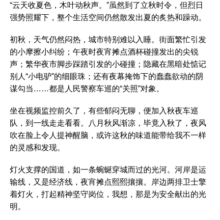
“云天收夏色，木叶动秋声。”虽然到了立秋时令，但烈日
强势照耀下，整个生活空间仍然散发出夏的炙热和躁动。
初秋，天气仍然闷热，城市特别难以入睡。街面繁忙引发
的小摩擦小纠纷；午夜时夜宵摊点酒杯碰撞发出的尖锐
声；繁华夜市脚步踩踏引发的小碰撞；隐藏在黑暗处惦记
别人“小电驴”的细眼珠；还有夜幕掩饰下的蠢蠢欲动的阴
谋勾当……都是人民警察车巡的“关照”对象。
坐在视频监控前久了，有些郁闷无聊，便加入秋夜车巡
队，到一线走走看看。八月秋风渐凉，毕竟入秋了，夜风
吹在脸上令人提神醒脑，或许这秋的味道能带给我不一样
的灵感和发现。
灯火支撑的国道，如一条蜿蜒穿城而过的光河。河岸是运
输线，又是经济线，夜宵摊点熙熙攘攘。岸边两排卫士擎
着灯火，打起精神坚守岗位，我想，那是为安全献出的光
明。