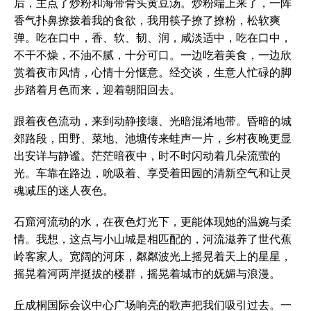
后，主点了炒粉和海带骨头黄豆汤。炒粉端上来了，一阵
香气扑鼻撩拨着我的食欲，我用筷子撩了撩粉，松软爽
弹。吃在口中，香、软、韧、润，咸淡适中，吃在口中，
不干不燥，不油不腻，十分可口。一边吃着美食，一边欣
赏着夜市风情，心情十分惬意。经交谈，生意人忙碌的脚
步踏着月色而来，迎着朝阳回去。
跟着夜色流动，来到动静接壤、光暗混淆地带。昏暗的城
郊路段，田野、菜地、池塘传来蛙声一片，乡村夜晚更显
出安详与静谧。茫茫暗夜中，时不时闪动着几朵流萤的
光。车靠在路边，吮吸着、享受着田园的清新空气和让灵
魂减压的迷人夜色。
石窟河流动的水，在夜色灯光下，更能体现她的温婉与柔
情。我想，这点与小山城是相匹配的，河流滋养了世代蕉
岭客家人。宽阔的河床，粼粼波光上摇晃着天上的星星，
摇晃着河两岸挺拔的楼群，摇晃着城市的妩媚与浪漫。
丘成桐国际会议中心广场响亮的歌声把我们吸引过去。一