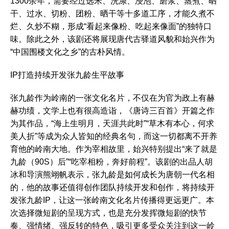
1300余年，需要经过选米、洗涤、浸泡、磨浆、蒸煮、晒
干、过水、切粉、团粉、晒干等十多道工序，才能久煮不
烂、久炒不糊，形成“看起来像粉、吃起来像面”的独特口
味。除此之外，该剧还将展现唐代古驿道风貌和始兴作为
“中国围楼文化之乡”的古朴风情。
IP打造持续开发张九龄生平故事
张九龄作为岭南的一张文化名片，不仅在为官为政上有赫
赫功绩，文学上也有很高造诣，《唐诗三百首》开篇之作
为其作品，“海上生明月，天涯共此时”“草木有本心，何求
美人折”等成为众人皆知的经典名句，而这一切都离不开养
育他的岭南大地。作为宰相故里，始兴特别提出“来了就是
九龄（90S）后”“吃宰相粉，奔好前程”。该剧的出品人胡
冰和导演熊翊帆表示，张九龄是如何成长为唐朝一代名相
的，他的故事还值得创作团队持续开发和创作，将持续开
发张九龄IP，让这一张岭南文化名片传播得更远更广。本
次选择微短剧的呈现方式，也是充分发挥微短剧的快节
奏、强情绪、强反转的特色，吸引更多受众关注到这一岭