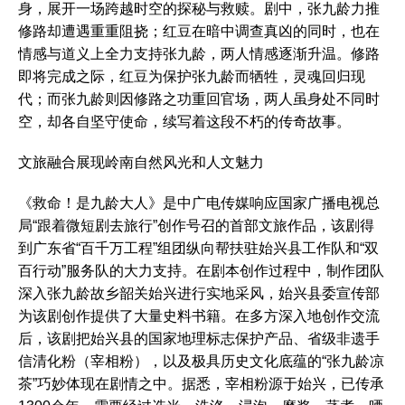
身，展开一场跨越时空的探秘与救赎。剧中，张九龄力推
修路却遭遇重重阻挠；红豆在暗中调查真凶的同时，也在
情感与道义上全力支持张九龄，两人情感逐渐升温。修路
即将完成之际，红豆为保护张九龄而牺牲，灵魂回归现
代；而张九龄则因修路之功重回官场，两人虽身处不同时
空，却各自坚守使命，续写着这段不朽的传奇故事。
文旅融合展现岭南自然风光和人文魅力
《救命！是九龄大人》是中广电传媒响应国家广播电视总
局“跟着微短剧去旅行”创作号召的首部文旅作品，该剧得
到广东省“百千万工程”组团纵向帮扶驻始兴县工作队和“双
百行动”服务队的大力支持。在剧本创作过程中，制作团队
深入张九龄故乡韶关始兴进行实地采风，始兴县委宣传部
为该剧创作提供了大量史料书籍。在多方深入地创作交流
后，该剧把始兴县的国家地理标志保护产品、省级非遗手
信清化粉（宰相粉），以及极具历史文化底蕴的“张九龄凉
茶”巧妙体现在剧情之中。据悉，宰相粉源于始兴，已传承