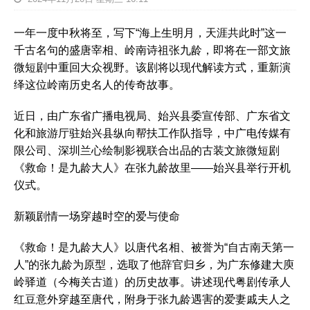
一年一度中秋将至，写下“海上生明月，天涯共此时”这一
千古名句的盛唐宰相、岭南诗祖张九龄，即将在一部文旅
微短剧中重回大众视野。该剧将以现代解读方式，重新演
绎这位岭南历史名人的传奇故事。
近日，由广东省广播电视局、始兴县委宣传部、广东省文
化和旅游厅驻始兴县纵向帮扶工作队指导，中广电传媒有
限公司、深圳兰心绘制影视联合出品的古装文旅微短剧
《救命！是九龄大人》在张九龄故里——始兴县举行开机
仪式。
新颖剧情一场穿越时空的爱与使命
《救命！是九龄大人》以唐代名相、被誉为“自古南天第一
人”的张九龄为原型，选取了他辞官归乡，为广东修建大庾
岭驿道（今梅关古道）的历史故事。讲述现代粤剧传承人
红豆意外穿越至唐代，附身于张九龄遇害的爱妻戚夫人之