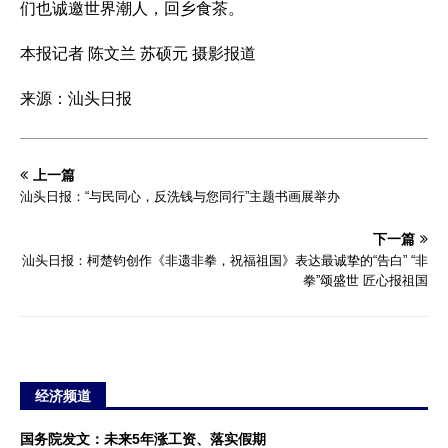
们也诚邀世界潮人，回乡食茶。
本报记者 陈文兰 苏硕元 摄影报道
来源：汕头日报
上一篇
汕头日报：“与民同心，反洗钱与您同行”主题书画展举办
下一篇
汕头日报：柯楚钧创作《非遗非拳，祝福祖国》表达最诚挚的“告白” “非
拳”颂盛世 匠心报祖国
经济频道
国务院发文：未来5年涨工资、落实假期