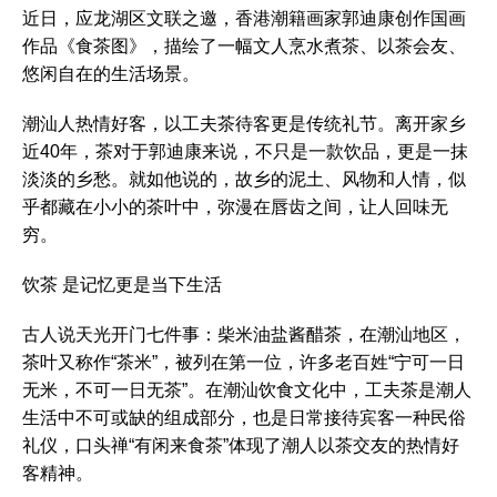
近日，应龙湖区文联之邀，香港潮籍画家郭迪康创作国画
作品《食茶图》，描绘了一幅文人烹水煮茶、以茶会友、
悠闲自在的生活场景。
潮汕人热情好客，以工夫茶待客更是传统礼节。离开家乡
近40年，茶对于郭迪康来说，不只是一款饮品，更是一抹
淡淡的乡愁。就如他说的，故乡的泥土、风物和人情，似
乎都藏在小小的茶叶中，弥漫在唇齿之间，让人回味无
穷。
饮茶 是记忆更是当下生活
古人说天光开门七件事：柴米油盐酱醋茶，在潮汕地区，
茶叶又称作“茶米”，被列在第一位，许多老百姓“宁可一日
无米，不可一日无茶”。在潮汕饮食文化中，工夫茶是潮人
生活中不可或缺的组成部分，也是日常接待宾客一种民俗
礼仪，口头禅“有闲来食茶”体现了潮人以茶交友的热情好
客精神。