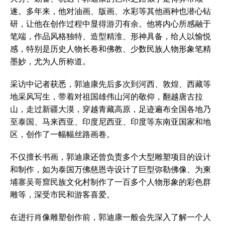
遂。多年来，他对油画、版画、水彩等其他画种也潜心钻
研，让他在创作过程中显得游刃有余。他将内心所感融于
笔端，作品风格独特、造型精淮、形神具备，给人以愉悦
感，特别是历史人物长卷和佛教、少数民族人物形象笔精
墨妙，尤为人所称道。
采访中记者获悉，郭迪康先后多次到河西、敦煌、西藏等
地采风写生，带着对祖国雄伟山河的敬仰，翻越唐古拉
山，走过新疆大漠，穿越青藏高原，足迹遍布全国各地乃
至泰国、马来西亚、印度尼西亚、印度等东南亚国家和地
区，创作了一幅幅丝路画卷。
不仅擅长书画，郭迪康还曾负责多个大型雕塑项目的设计
和制作，如为泰国万佛慈恩寺设计了巨型弥勒佛像、为柬
埔寨吴哥窟民族文化村制作了一百多个人物形象的彩色群
雕等，深受市民和游客喜爱。
在进行肖像雕塑创作前，郭迪康一般会先深入了解一个人