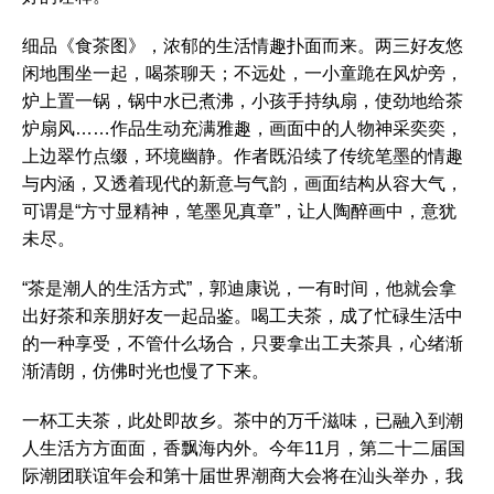
细品《食茶图》，浓郁的生活情趣扑面而来。两三好友悠
闲地围坐一起，喝茶聊天；不远处，一小童跪在风炉旁，
炉上置一锅，锅中水已煮沸，小孩手持纨扇，使劲地给茶
炉扇风……作品生动充满雅趣，画面中的人物神采奕奕，
上边翠竹点缀，环境幽静。作者既沿续了传统笔墨的情趣
与内涵，又透着现代的新意与气韵，画面结构从容大气，
可谓是“方寸显精神，笔墨见真章”，让人陶醉画中，意犹
未尽。
“茶是潮人的生活方式”，郭迪康说，一有时间，他就会拿
出好茶和亲朋好友一起品鉴。喝工夫茶，成了忙碌生活中
的一种享受，不管什么场合，只要拿出工夫茶具，心绪渐
渐清朗，仿佛时光也慢了下来。
一杯工夫茶，此处即故乡。茶中的万千滋味，已融入到潮
人生活方方面面，香飘海内外。今年11月，第二十二届国
际潮团联谊年会和第十届世界潮商大会将在汕头举办，我