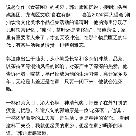
说起创作《食茶图》的初衷，郭迪康回忆说，接到汕头融
媒集团、龙湖区文联“食在有趣”——喜迎2024“两大盛会”潮
汕饮食文化美术小品征集活动的邀请时，他脑海里浮现了
儿时饮茶记忆，“彼时，茶叶还是奢侈品”，郭迪康说，家
里有重要客人来了，才会买茶冲泡。在那个物质匮乏的年
代，有茶生活弥足珍贵，也特别难忘。
郭迪康出生于汕头，从小就受长辈和乡亲们冲茶、品茶、
以茶待客等潮汕风俗的影响，对茶产生了深深的热爱。他
告诉记者，喝茶，早已经成为他的生活习惯，离开家乡多
年，无论是出差还是在家，只要一闲下来，他就会泡茶
喝。
一杯好茶入口，沁人心脾，神清气爽，带走了在外打拼的
疲惫与忧愁。年逾八旬的郭迪康是一位“老茶客”，他说，
一杯浓酽顺滑的工夫茶，是生活，更是精神的寄托。“看到
这杯工夫茶，我就想起我的家乡，想起在家乡喝茶的味
道。”郭迪康感叹道。