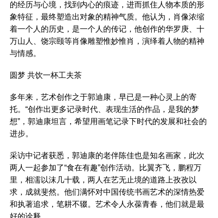
的经历与心境，找到内心的痕迹，进而抓住人物本质的形
象特征，最终塑造出对象的精神气质。他认为，肖像浓缩
着一个人的历史，是一个人的传记，他创作的华罗庚、十
万山人、饶宗颐等肖像雕塑惟妙惟肖，演绎着人物的精神
与情感。
圆梦 共饮一杯工夫茶
多年来，艺术创作之于郭迪康，早已是一种心灵上的寄
托。“创作出更多记录时代、表现生活的作品，是我的梦
想”，郭迪康坦言，希望用画笔记录下时代的发展和社会的
进步。
采访中记者获悉，郭迪康的老伴陈佳也是知名画家，此次
两人一起参加了“食在有趣”创作活动。比翼齐飞，鹏程万
里，相濡以沫几十载，两人在艺无止境的道路上孜孜以
求，成就斐然。他们满怀对中国传统书画艺术的深情热爱
和执著追求，笔耕不辍。艺术令人永葆青春，他们就是最
好的诠释。