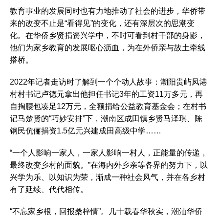
教育事业的发展同时也有力地推动了社会的进步，华侨带
来的改变不止是“看得见”的变化，还有深层次的思潮变
化。在华侨乡贤捐资兴学中，不时可看到村干部的身影，
他们为家乡教育的发展呕心沥血，为在外侨亲与故土牵线
搭桥。
2022年记者走访时了解到一个个动人故事：潮阳贵屿凤港
村村书记卢德元拿出他担任书记3年的工资11万多元，再
自掏腰包凑足12万元，全额捐给公益教育基金会；在村书
记马楚贤的“巧妙安排”下，潮南区成田镇乡贤马泽琪、陈
钢民伉俪捐资1.5亿元兴建成田高级中学……
“一个人影响一家人，一家人影响一村人，正能量的传递，
最终改变乡村的面貌。”在海内外乡亲等各界的努力下，以
兴学为乐、以知识为荣，渐成一种社会风气，并在各乡村
有了延续、代代相传。
“不忘家乡根，回报桑梓情”。几十载春华秋实，潮汕华侨