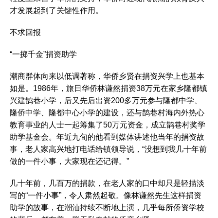
才发展起到了关键性作用。
不求回报
“一掷千金”捐资助学
潮商群体向来以低调著称，华侨乡贤在捐资兴学上也基本
如是。1986年，旅日华侨林谦然捐资38万元在家乡隆都镇
兴建鹊巷小学，后又先后出资200多万元参与隆都中学、
隆侨中学、隆都中心小学的建设，还与鹊巷村海内外热心
教育事业的人士一起筹集了50万元资金，成立鹊巷村奖学
助学基金会。年近九旬的他看到媒体讲述他当年的捐资故
事，老人家高兴地打电话给镇领导说，“没想到我几十年前
做的一件小事，大家现在还记得。”
几十年前，几百万的捐款，在老人家的口中却只是轻描淡
写的“一件小事”，令人肃然起敬。像林谦然先生这样捐资
助学的故事，在潮汕持续不断地上演，几乎每所侨资学校