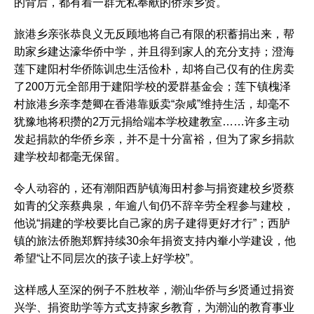
的背后，都有着一群无私奉献的侨亲乡贤。
旅港乡亲张恭良义无反顾地将自己有限的积蓄捐出来，帮
助家乡建达濠华侨中学，并且得到家人的充分支持；澄海
莲下建阳村华侨陈训忠生活俭朴，却将自己仅有的住房卖
了200万元全部用于建阳学校的爱群基金会；莲下镇槐泽
村旅港乡亲李楚卿在香港靠贩卖“杂咸”维持生活，却毫不
犹豫地将积攒的2万元捐给端本学校建教室……许多主动
发起捐款的华侨乡亲，并不是十分富裕，但为了家乡捐款
建学校却都毫无保留。
令人动容的，还有潮阳西胪镇海田村参与捐资建校乡贤蔡
如青的父亲蔡典泉，年逾八旬仍不辞辛劳全程参与建校，
他说“捐建的学校要比自己家的房子建得更好才行”；西胪
镇的旅法侨胞郑辉持续30余年捐资支持内輋小学建设，他
希望“让不同层次的孩子读上好学校”。
这样感人至深的例子不胜枚举，潮汕华侨与乡贤通过捐资
兴学、捐资助学等方式支持家乡教育，为潮汕的教育事业