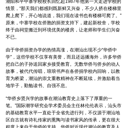
潮阳和平中寨学校校长回忆起1987年他第一天走进学校的
情景，“那天我们都感到既新鲜又兴奋，不少人挤在楼梯里
爬上爬下，开心地说道，我们现在读书也有楼梯可爬了。”
原来，中寨学校在侨胞的捐资支持下，建起新校舍，学校
终于由祠堂搬迁到环境优美的楼房，让老师和学生们兴奋
不已。
由于华侨捐资办学的热情高涨，在潮汕出现不少“华侨中
学”，这些学校不仅享有美誉，而且还远播海外，许多华侨
把自己的子孙送回家乡接受教育。无数华侨与侨乡的动人
故事，被代代传唱，琅琅书声在各侨捐学校内回响，以教
育为桥梁，潮汕的崇文重教精神在不断延续，并激励着当
地学子，勤勉读书、自强不息。
“华侨乡贤兴学的故事在潮汕教育史上落下了厚重的一
笔。”国际潮学研究会学术委员会主任林伦伦表示，汕头市
的基础教育水平一直处于全省先进行列，不仅源于潮汕地
区自古就有诗礼传家的熏陶与读书家风的传承，更在很大
程度上来自于华侨的支持，华侨对近现代潮汕的教育及人