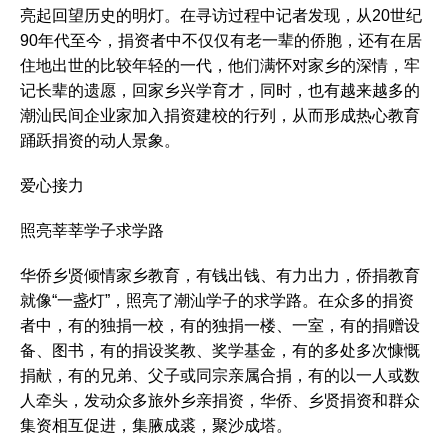
亮起回望历史的明灯。在寻访过程中记者发现，从20世纪
90年代至今，捐资者中不仅仅有老一辈的侨胞，还有在居
住地出世的比较年轻的一代，他们满怀对家乡的深情，牢
记长辈的遗愿，回家乡兴学育才，同时，也有越来越多的
潮汕民间企业家加入捐资建校的行列，从而形成热心教育
踊跃捐资的动人景象。
爱心接力
照亮莘莘学子求学路
华侨乡贤倾情家乡教育，有钱出钱、有力出力，侨捐教育
就像“一盏灯”，照亮了潮汕学子的求学路。在众多的捐资
者中，有的独捐一校，有的独捐一楼、一室，有的捐赠设
备、图书，有的捐设奖教、奖学基金，有的多处多次慷慨
捐献，有的兄弟、父子或同宗亲属合捐，有的以一人或数
人牵头，发动众多旅外乡亲捐资，华侨、乡贤捐资和群众
集资相互促进，集腋成裘，聚沙成塔。