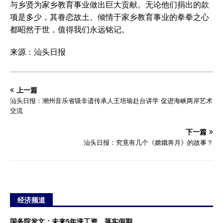
与乡贤为家乡教育事业做出巨大贡献。无论他们捐出的款
项是多少，其眷恋故土、倾情于家乡教育事业的拳拳之心
都昭然于世，值得我们永远铭记。
来源：汕头日报
上一篇
汕头日报：潮州音乐省级非遗传承人王培瑜赴台讲学 促进海峡两岸艺术
交流
下一篇
汕头日报：究竟有几个《嫦娥奔月》的故事？
经济频道
国务院发文：未来5年涨工资、落实假期