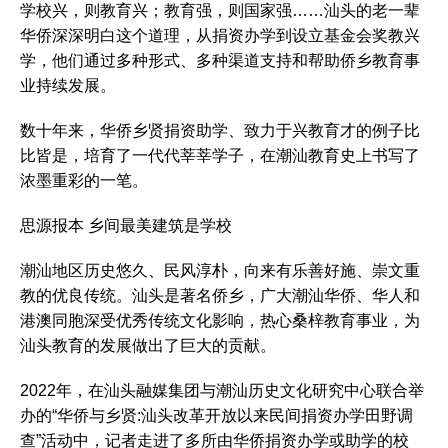
学校兴，则教育兴；教育强，则国家强……汕头的老一辈
华侨深深明白这个道理，从捐资办学到设立基金会奖教兴
学，他们通过多种形式、多种渠道支持和帮助侨乡教育事
业持续发展。
数十年来，华侨乡贤捐资助学、致力于兴教育才的例子比
比皆是，培育了一代代莘莘学子，在潮汕教育史上书写了
浓墨重彩的一笔。
思源报本 乡间最美建筑是学校
潮汕地区历史悠久、民风淳朴，向来有乐善好施、崇文重
教的优良传统。汕头是著名侨乡，广大潮汕华侨、华人和
港澳同胞深受优秀传统文化影响，热心桑梓教育事业，为
汕头教育的发展做出了巨大的贡献。
2022年，在汕头融媒集团与潮汕历史文化研究中心联合举
办的“华侨与乡贤:汕头改革开放以来民间捐资办学田野调
查”活动中，记者走进了多所由华侨捐资办学或助学的校