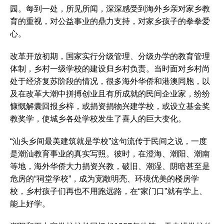
园。每到一处，所见所闻，深深感受到海外乡亲对家乡教
育的重视，对公益事业的鼎力支持，对家乡孩子的拳拳爱
心。
改革开放初期，国家实行分级管理、分级办学的教育管理
体制，乡村一级学校的建设归乡村负责。当时面对乡村尚
处于经济复苏阶段的情况，很多海外华侨和港澳同胞，以
及在改革大潮中拼搏创业且有所成就的民间企业家，纷纷
慷慨解囊回报乡梓，或捐资捐物兴建学校，或设立基金奖
教奖学，使城乡各处学校发生了喜人的巨大变化。
“汕头乡间最美建筑就是学校”这句流传于民间之说，一度
是潮汕教育事业的真实写照。彼时，在澄海、潮阳、潮南
等地，海外华侨大力捐资兴教，破旧、潮湿、阴暗甚至是
危房的“祠堂学校”，成为宽敞明亮、环境优美的楼房学
校，乡村孩子们再也不用跑远路，在“家门口”就有学上、
能上好学。