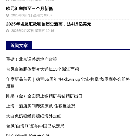
欧元汇率跌至三个月新低
2026年3月7日 星期六 00:37
2025年埃及汇款额创历史新高，达415亿美元
2026年2月27日 星期五 19:16
近期文章
重磅！北京调整房地产政策
台风白海豚体型变大近似13个浙江面积
年度新品首秀｜穗宝55周年“好戏win up全域·共赢”秋季商务会即将
启幕
刚果（金）全面禁止铜精矿与钴精矿出口
上海一酒店房间爬满床虱 住客反被怼
大白兔奶糖经典糖纸海外走红
台风“白海豚”影响中国已成定局