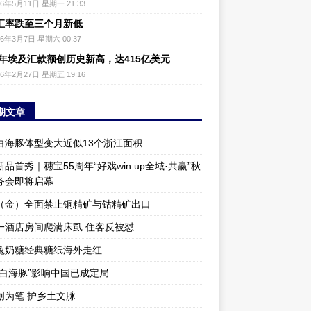
26年5月11日 星期一 21:33
汇率跌至三个月新低
26年3月7日 星期六 00:37
25年埃及汇款额创历史新高，达415亿美元
26年2月27日 星期五 19:16
期文章
白海豚体型变大近似13个浙江面积
品首秀｜穗宝55周年“好戏win up全域·共赢”秋
务会即将启幕
（金）全面禁止铜精矿与钴精矿出口
一酒店房间爬满床虱 住客反被怼
兔奶糖经典糖纸海外走红
“白海豚”影响中国已成定局
创为笔 护乡土文脉