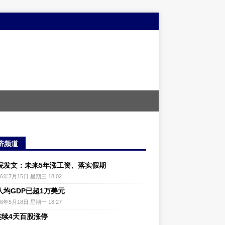
济频道
院发文：未来5年涨工资、落实假期
26年7月15日 星期三 18:02
人均GDP已超1万美元
26年5月18日 星期一 18:27
连续4天百股涨停