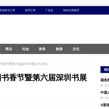
新加坡元汇率
港币汇率
广交会
实时台风路径
商业
社会
政务
旅游
文化
南国书香节暨第六届深圳书展正式启动
经
南国书香节暨第六届深圳书展
国务
20
中国
20
A股