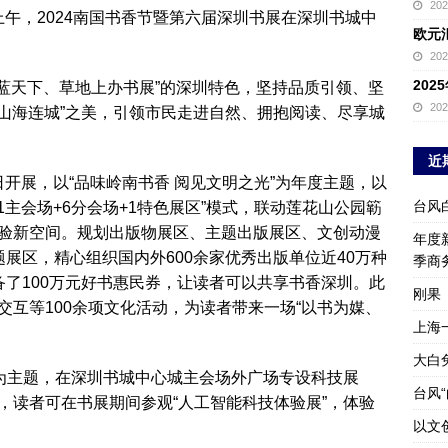
20
上午，2024南国书香节暨第六届深圳书展在深圳书城中
欧元
20
20
在蓝天下、草地上办书展”的深圳特色，坚持品质引领、坚
20
“山海连城”之美，引领市民走进自然、拥抱阅读、尽享城
近
8日开展，以“品味岭南书香 阅见文明之光”为年度主题，以
台风
1主会场+6分会场+1特色展区”模式，联动莲花山公园簕
验新空间。规划出版物展区、主题出版展区、文创动漫
年度新
展区，精心组织国内外600余家优秀出版单位近40万种
季商
备了100万元好书惠民券，让读者可以共享书香深圳。此
刚果
互等100余项文化活动，为读者带来一场“以书为媒、
上海
大白
”为主题，在深圳书城中心城主会场外广场专设科技展
台风
，读者可在书展期间参观“人工智能科技体验展”，体验
以文