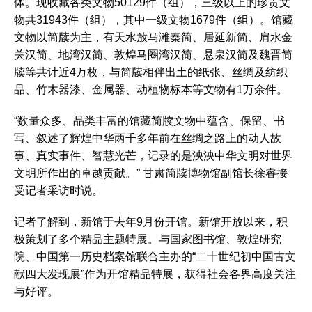
体。现收藏各类文物50129件（组），三级以上的珍贵文
物共31943件（组），其中一级文物1679件（组）。馆藏
文物以简牍为主，有天水放马滩秦简、居延新简、肩水金
关汉简、地湾汉简、敦煌马圈湾汉简、悬泉汉简及魏晋简
牍等共计近4万枚，与简牍相伴出土的纸张、丝绸及纺织
品、竹木器漆、金属器、动植物标本等文物有1万余件。
“数量众多、品类丰富的馆藏简牍文物中蕴含、保留、书
写、叙述了辉煌中华两千多年前在丝绸之路上的动人故
事、真实事件、智慧光芒，记录的是泱泱中华文明对世界
文明所作出的卓越贡献。” 甘肃简牍博物馆副馆长徐睿接
受记者采访时说。
记者了解到，新馆于去年9月份开馆。新馆开放以来，积
极策划了多个精品主题特展。与国家图书馆、敦煌研究
院、中国第一历史档案馆联合主办的“二十世纪初中国古文
献四大发现展”作为开馆精品特展，获得社会各界高度关注
与好评。