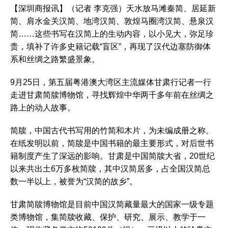
【深圳商报讯】（记者 李克强）天水放马滩秦简、居延新
简、肩水金关汉简、地湾汉简、敦煌马圈湾汉简、悬泉汉
简……这些书写在汉简上的生动内容，以小见大，弥足珍
贵，填补了许多史籍记载“盲区”，再现了汉代边塞防御体
系和丝绸之路繁盛景象。
9月25日，第五届粤港澳大湾区主流媒体甘肃行记者一行
走进甘肃简牍博物馆，寻找辉煌中华两千多年前在丝绸之
路上的动人故事。
简牍，中国古代书写用的竹简和木片，为未编成册之称。
在纸发明以前，简牍是中国书籍的最主要形式，对后世书
籍制度产生了深远的影响。甘肃是中国简牍大省，20世纪
以来共出土6万多枚简牍，其中汉简居多，占全国汉简总
数一半以上，被誉为“汉简的故乡”。
甘肃简牍博物馆是目前中国汉简藏量最大的国家一级专题
类博物馆，集简牍收藏、保护、研究、展示、教学于一