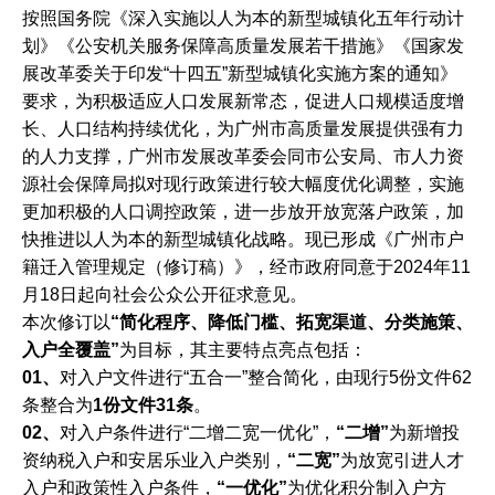
按照国务院《深入实施以人为本的新型城镇化五年行动计
划》《公安机关服务保障高质量发展若干措施》《国家发
展改革委关于印发“十四五”新型城镇化实施方案的通知》
要求，为积极适应人口发展新常态，促进人口规模适度增
长、人口结构持续优化，为广州市高质量发展提供强有力
的人力支撑，广州市发展改革委会同市公安局、市人力资
源社会保障局拟对现行政策进行较大幅度优化调整，实施
更加积极的人口调控政策，进一步放开放宽落户政策，加
快推进以人为本的新型城镇化战略。现已形成《广州市户
籍迁入管理规定（修订稿）》，经市政府同意于2024年11
月18日起向社会公众公开征求意见。
本次修订以
“简化程序、降低门槛、拓宽渠道、分类施策、
入户全覆盖”
为目标，其主要特点亮点包括：
0
1、
对入户文件进行“五合一”整合简化，由现行5份文件62
条整合为
1份文件31条
。
0
2、
对入户条件进行“二增二宽一优化”，
“二增”
为新增投
资纳税入户和安居乐业入户类别，
“二宽”
为放宽引进人才
入户和政策性入户条件，
“一优化”
为优化积分制入户方