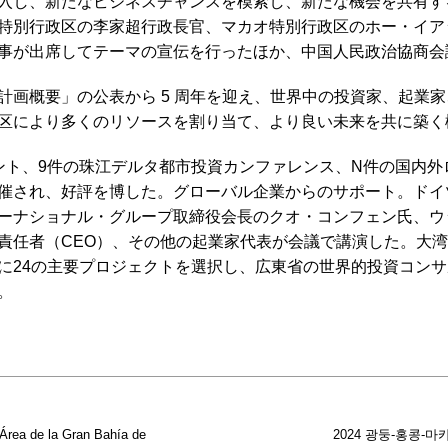
入し、新たなビジネスチャンスを模索し、新たな機会を共有す
特別行政区の李家超行政長官、マカオ特別行政区のホー・イア
事が出席してテーマの宣伝を行ったほか、中国人民政治協商会
計画概要」の公表から 5 周年を迎え、世界中の投資家、起業
区により多くのリソースを割り当て、より良い未来を共に築く
ント、9件の珠江デルタ都市投資カンファレンス、N件の国内外
開催され、好評を博した。グローバル企業からのサポート。ドイ
ーナショナル・グループ取締役会長のクオ・コンフェン氏、ウ
責任者（CEO）、その他の起業家代表が会議で講演した。大
に24の主要プロジェクトを選択し、広東省の世界的投資コン
。
 Área de la Gran Bahía de
2024 광둥-홍콩-