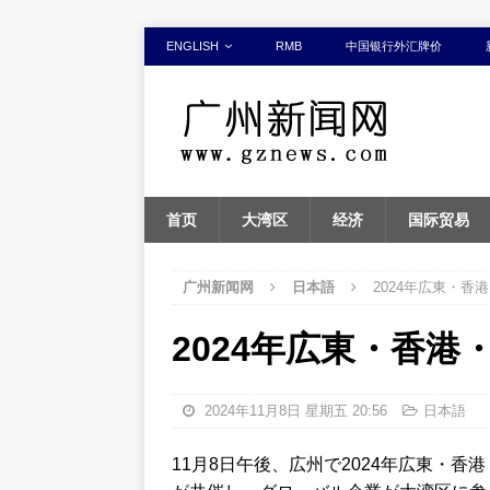
ENGLISH
RMB
中国银行外汇牌价
首页
大湾区
经济
国际贸易
广州新闻网
日本語
2024年広東・
2024年広東・香
2024年11月8日 星期五 20:56
日本語
11月8日午後、広州で2024年広東・