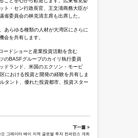
ることを心から歓迎します。広東省党委
ット・セン行政長官、王文濤商務大臣が
議省委員会の林克清主席も出席した。
家、あらゆる種類の人材が大湾区にさらに
機会を共有します。
ロードショーと産業投資活動を含む
ツのBASFグループのカイリ執行委員
ッドランド、米国のエクソン・モービ
湾区における投資と開発の経験を共有しま
サルタント、優れた投資都市、投資スター
下一篇
마카오 그레이터 베이 지역 글로벌 투자 컨퍼런스 개최