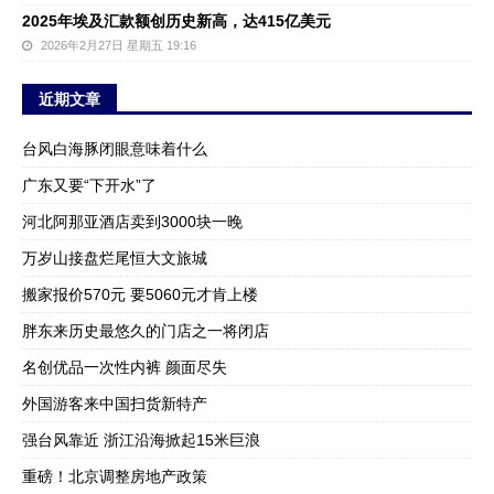
2025年埃及汇款额创历史新高，达415亿美元
2026年2月27日 星期五 19:16
近期文章
台风白海豚闭眼意味着什么
广东又要“下开水”了
河北阿那亚酒店卖到3000块一晚
万岁山接盘烂尾恒大文旅城
搬家报价570元 要5060元才肯上楼
胖东来历史最悠久的门店之一将闭店
名创优品一次性内裤 颜面尽失
外国游客来中国扫货新特产
强台风靠近 浙江沿海掀起15米巨浪
重磅！北京调整房地产政策