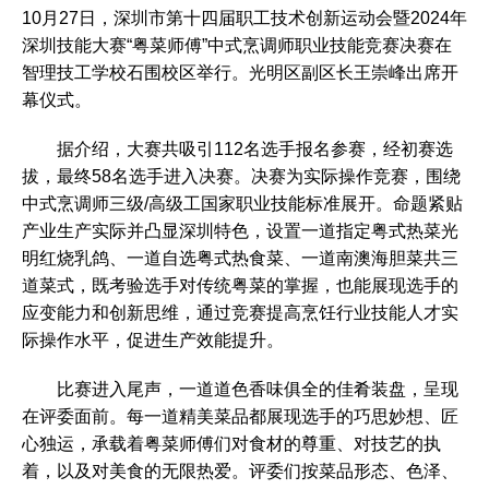
10月27日，深圳市第十四届职工技术创新运动会暨2024年
深圳技能大赛“粤菜师傅”中式烹调师职业技能竞赛决赛在
智理技工学校石围校区举行。光明区副区长王崇峰出席开
幕仪式。
据介绍，大赛共吸引112名选手报名参赛，经初赛选
拔，最终58名选手进入决赛。决赛为实际操作竞赛，围绕
中式烹调师三级/高级工国家职业技能标准展开。命题紧贴
产业生产实际并凸显深圳特色，设置一道指定粤式热菜光
明红烧乳鸽、一道自选粤式热食菜、一道南澳海胆菜共三
道菜式，既考验选手对传统粤菜的掌握，也能展现选手的
应变能力和创新思维，通过竞赛提高烹饪行业技能人才实
际操作水平，促进生产效能提升。
比赛进入尾声，一道道色香味俱全的佳肴装盘，呈现
在评委面前。每一道精美菜品都展现选手的巧思妙想、匠
心独运，承载着粤菜师傅们对食材的尊重、对技艺的执
着，以及对美食的无限热爱。评委们按菜品形态、色泽、