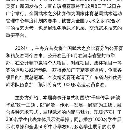
英赛）新闻发布会，宣布该项赛事将于12月8日至12日在
广宁举行。全国武术之乡比赛作为国家体育总局武术运动
管理中心年度计划内赛事，被誉为全国“武术之乡”综合水
平的技艺大考，也是展现各地武术风采、交流武术技艺的
重要平台。
2024年，主办方首次将全国武术之乡比赛分为公开赛
和精英赛两个赛事。公开赛已于6月在河南省登封市举
办，在公开赛中赢得个人项目、对练项目、集体项目一等
奖的运动员或运动队，获得参加广宁精英赛资格，争取各
项目的年度总冠军。本次精英赛还邀请了广东省内外优秀
武术队伍参加，预计将有约1000多名运动员参赛。
主办方介绍，本届赛事开幕式将围绕“千年传承·舞韵
华章”这一主题，以“起源—传承—发展—展望”为主线，融
合多种艺术形式，展现武术的内涵与魅力。现场还安排了
380名学生代表集体展示洪拳操，同步播放1000名学生展
示洪拳操和全县50所中小学校6万多名学生展示的洪拳、