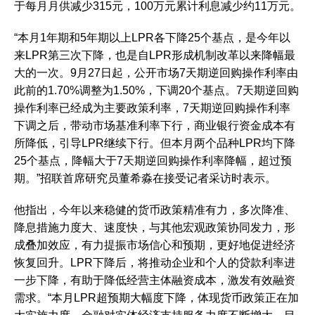
于每月月供减少315元，100万元累计利息减少约11万元。
“本月1年期和5年期以上LPR各下降25个基点，是今年以
来LPR第三次下降，也是自LPR形成机制改革以来降幅最
大的一次。9月27日起，公开市场7天期逆回购操作利率由
此前的1.70%调整为1.50%，下调20个基点。7天期逆回购
操作利率已经成为主要政策利率，7天期逆回购操作利率
下调之后，带动市场基准利率下行，商业银行资金成本有
所降低，引导LPR继续下行。但本月两个品种LPR均下降
25个基点，降幅大于7天期逆回购操作利率降幅，超过预
期。”招联首席研究员董希淼在接受记者采访时表示。
他指出，今年以来稳健的货币政策精准有力，多次降准、
降息措施力度大、速度快，与其他宏观政策协同发力，形
成叠加效应，有力提振市场信心和预期，更好地促进经济
恢复回升。LPR下降后，将推动企业和个人的贷款利率进
一步下降，有助于降低经营主体融资成本，激发有效融资
需求。“本月LPR超预期大幅度下降，体现货币政策正在加