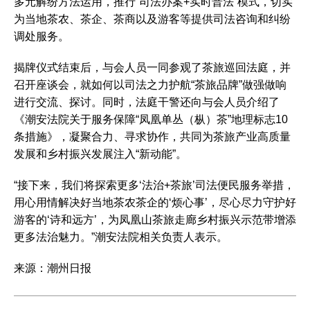
多元解纷方法运用，推行“司法办案+实时普法”模式，切实
为当地茶农、茶企、茶商以及游客等提供司法咨询和纠纷
调处服务。
揭牌仪式结束后，与会人员一同参观了茶旅巡回法庭，并
召开座谈会，就如何以司法之力护航“茶旅品牌”做强做响
进行交流、探讨。同时，法庭干警还向与会人员介绍了
《潮安法院关于服务保障“凤凰单丛（枞）茶”地理标志10
条措施》，凝聚合力、寻求协作，共同为茶旅产业高质量
发展和乡村振兴发展注入“新动能”。
“接下来，我们将探索更多‘法治+茶旅’司法便民服务举措，
用心用情解决好当地茶农茶企的‘烦心事’，尽心尽力守护好
游客的‘诗和远方’，为凤凰山茶旅走廊乡村振兴示范带增添
更多法治魅力。”潮安法院相关负责人表示。
来源：潮州日报