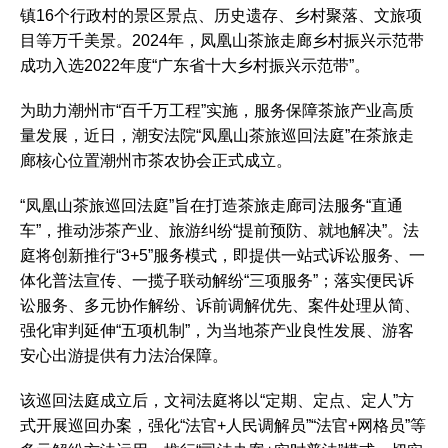
镇16个行政村的景区景点、历史遗存、乡村聚落、文旅项
目等万千美景。2024年，凤凰山茶旅走廊乡村振兴示范带
成功入选2022年度“广东省十大乡村振兴示范带”。
为助力潮州市“百千万工程”实施，服务保障茶旅产业高质
量发展，近日，潮安法院“凤凰山茶旅巡回法庭”在茶旅走
廊核心位置潮州市茶农协会正式成立。
“凤凰山茶旅巡回法庭”旨在打造茶旅走廊司法服务“直通
车”，推动涉茶产业、旅游纠纷“提前预防、就地解决”。法
庭将创新推行“3+5”服务模式，即提供一站式诉讼服务、一
体化普法宣传、一揽子联动解纷“三项服务”；落实便民诉
讼服务、多元协作解纷、诉前调解优先、案件处理从简、
强化审判延伸“五项机制”，为当地茶产业良性发展、游客
安心出游提供有力法治保障。
该巡回法庭成立后，文祠法庭将以“定期、定点、定人”方
式开展巡回办案，强化“法官+人民调解员”“法官+网格员”等