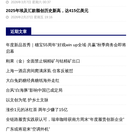
2026年3月7日 星期六 00:37
2025年埃及汇款额创历史新高，达415亿美元
2026年2月27日 星期五 19:16
近期文章
年度新品首秀｜穗宝55周年“好戏win up全域·共赢”秋季商务会即将
启幕
刚果（金）全面禁止铜精矿与钴精矿出口
上海一酒店房间爬满床虱 住客反被怼
大白兔奶糖经典糖纸海外走红
台风“白海豚”影响中国已成定局
以文创为笔 护乡土文脉
涨价1元的冰红茶 两年少赚了15亿
全链路履责实践获认可，瑞幸咖啡获南方周末“年度履责创新企业”
广东或将迎来“空调外机”