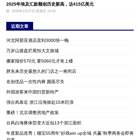
2025年埃及汇款额创历史新高，达415亿美元
2026年2月27日 星期五 19:16
近期文章
河北阿那亚酒店卖到3000块一晚
万岁山接盘烂尾恒大文旅城
搬家报价570元 要5060元才肯上楼
胖东来历史最悠久的门店之一将闭店
名创优品一次性内裤 颜面尽失
外国游客来中国扫货新特产
强台风靠近 浙江沿海掀起15米巨浪
重磅！北京调整房地产政策
台风白海豚体型变大近似13个浙江面积
年度新品首秀｜穗宝55周年“好戏win up全域·共赢”秋季商务会即将