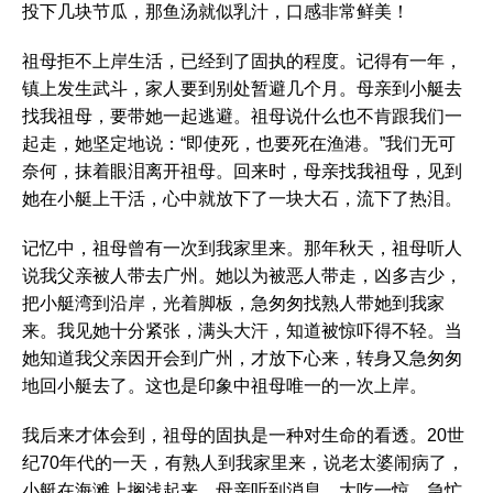
投下几块节瓜，那鱼汤就似乳汁，口感非常鲜美！
祖母拒不上岸生活，已经到了固执的程度。记得有一年，
镇上发生武斗，家人要到别处暂避几个月。母亲到小艇去
找我祖母，要带她一起逃避。祖母说什么也不肯跟我们一
起走，她坚定地说：“即使死，也要死在渔港。”我们无可
奈何，抹着眼泪离开祖母。回来时，母亲找我祖母，见到
她在小艇上干活，心中就放下了一块大石，流下了热泪。
记忆中，祖母曾有一次到我家里来。那年秋天，祖母听人
说我父亲被人带去广州。她以为被恶人带走，凶多吉少，
把小艇湾到沿岸，光着脚板，急匆匆找熟人带她到我家
来。我见她十分紧张，满头大汗，知道被惊吓得不轻。当
她知道我父亲因开会到广州，才放下心来，转身又急匆匆
地回小艇去了。这也是印象中祖母唯一的一次上岸。
我后来才体会到，祖母的固执是一种对生命的看透。20世
纪70年代的一天，有熟人到我家里来，说老太婆闹病了，
小艇在海滩上搁浅起来。母亲听到消息，大吃一惊，急忙