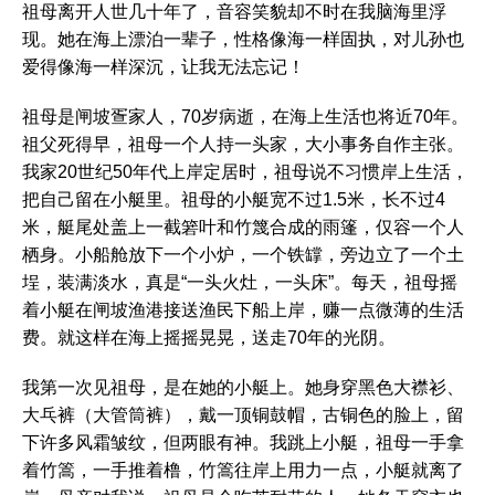
祖母离开人世几十年了，音容笑貌却不时在我脑海里浮
现。她在海上漂泊一辈子，性格像海一样固执，对儿孙也
爱得像海一样深沉，让我无法忘记！
祖母是闸坡疍家人，70岁病逝，在海上生活也将近70年。
祖父死得早，祖母一个人持一头家，大小事务自作主张。
我家20世纪50年代上岸定居时，祖母说不习惯岸上生活，
把自己留在小艇里。祖母的小艇宽不过1.5米，长不过4
米，艇尾处盖上一截箬叶和竹篾合成的雨篷，仅容一个人
栖身。小船舱放下一个小炉，一个铁罉，旁边立了一个土
埕，装满淡水，真是“一头火灶，一头床”。每天，祖母摇
着小艇在闸坡渔港接送渔民下船上岸，赚一点微薄的生活
费。就这样在海上摇摇晃晃，送走70年的光阴。
我第一次见祖母，是在她的小艇上。她身穿黑色大襟衫、
大乓裤（大管筒裤），戴一顶铜鼓帽，古铜色的脸上，留
下许多风霜皱纹，但两眼有神。我跳上小艇，祖母一手拿
着竹篙，一手推着橹，竹篙往岸上用力一点，小艇就离了