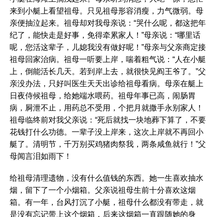
来到小艇上看望祖母。只见祖母形容消瘦，力气微弱。母
亲便抽泣起来。祖母却对我母亲说：“哭什么呢，都这把年
纪了，能快走是好事，免得牵累家人！”母亲说：“哪里话
呢，您活这辈子，儿媳我没有做好呢！”母亲与父亲商定接
祖母回家治病。祖母一听要上岸，喘着粗气说：“人在小艇
上，倒能活长几天。若到岸上去，就很快见阎王爷了。”父
亲没办法，只好叫医生天天出诊给祖母看病。母亲在艇上
日夜侍候祖母，给她端水喂药。祖母年事已高，闹肠胃
病，屙泄不止，用药总不受用，个把月就撒手永别家人！
祖母临终前对我父亲说：“死后就找一块地葬下算了，不要
花钱打什么功德。一辈子没上岸来，这次上岸就不再回小
艇了。清明节，千万别买鸡猪肉祭我，两条咸鱼就行！”父
母闻言泪如雨下！
给祖母清理遗物，没有什么值钱的东西。她一生喜欢抽水
烟，留下了一个小烟箱。父亲说祖母生前十分喜欢这烟
箱。有一年，台风打沉了小艇，祖母什么都没有带走，就
是没有忘记带上这个烟箱，后来这烟箱一直跟随她的身