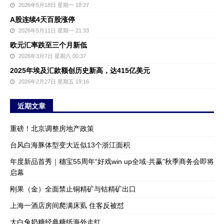
2026年5月18日 星期一 18:27
A股连续4天百股涨停
2026年5月11日 星期一 21:33
欧元汇率跌至三个月新低
2026年3月7日 星期六 00:37
2025年埃及汇款额创历史新高，达415亿美元
2026年2月27日 星期五 19:16
近期文章
重磅！北京调整房地产政策
台风白海豚体型变大近似13个浙江面积
年度新品首秀｜穗宝55周年“好戏win up全域·共赢”秋季商务会即将
启幕
刚果（金）全面禁止铜精矿与钴精矿出口
上海一酒店房间爬满床虱 住客反被怼
大白兔奶糖经典糖纸海外走红