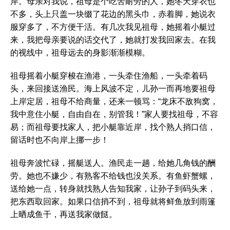
岸。母亲对我说，祖母是个吃苦耐劳的人，她冬天穿衣也
不多，头上只盖一块缀了花边的黑头巾，赤着脚，她说衣
服穿多了，不方便干活。有几次我见祖母，她摇着小艇过
来，我把母亲要说的话交代了，她就打发我回家去。在我
的视线中，祖母远去的身影渐渐模糊。
祖母摇着小艇穿梭在渔港，一头牵住渔船，一头牵着码
头，来回接送渔民。海上风波不定，儿孙一而再地要祖母
上岸定居，祖母不给商量，还来一顿骂：“龙床不敌狗窝，
我中意住小艇，自由自在，别管我！”家人要找祖母，不容
易；而祖母要找家人，把小艇靠近岸，找个熟人捎口信，
留话时也不向岸上挪一步！
祖母奔波忙碌，摇艇送人。渔民走一趟，给她几角钱的酬
劳。她也不嫌少，有熟客不给钱也没关系。有鱼虾蟹螺，
送给她一点，转身就找熟人告知我家，让孙子到码头来，
把东西取回家。如果口信捎不到，祖母就将鲜鱼放到雨篷
上晒成鱼干，再送我家做餸。