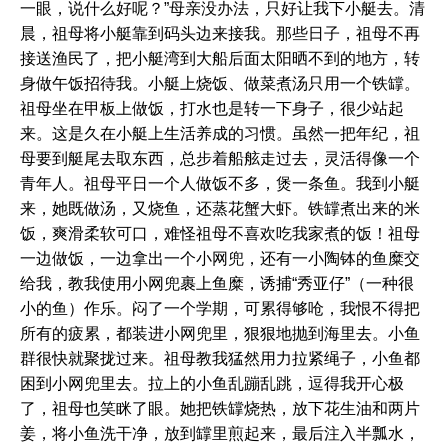
一眼，说什么好呢？”母亲没办法，只好让我下小艇去。清
晨，祖母将小艇靠到码头边来接我。那些日子，祖母不再
接送渔民了，把小艇湾到大船后面太阳晒不到的地方，转
身做午饭招待我。小艇上烧饭、做菜煮汤只用一个铁罉。
祖母坐在甲板上做饭，打水也是转一下身子，很少站起
来。这是久在小艇上生活养成的习惯。虽然一把年纪，祖
母要到艇尾去取东西，总步着船舷走过去，灵活得像一个
青年人。祖母平日一个人做饭不多，煲一条鱼。我到小艇
来，她既做汤，又烧鱼，还蒸花蟹大虾。铁罉煮出来的米
饭，爽滑柔软可口，难怪祖母不喜欢吃我家煮的饭！祖母
一边做饭，一边拿出一个小网兜，还有一小陶钵的鱼糜交
给我，教我使用小网兜裹上鱼糜，诱捕“秀亚仔”（一种很
小的鱼）作乐。闷了一个学期，可累得够呛，我恨不得把
所有的疲累，都装进小网兜里，狠狠地抛到海里去。小鱼
群很快就聚拢过来。祖母教我猛然用力拉紧绳子，小鱼都
困到小网兜里去。拉上的小鱼乱蹦乱跳，逗得我开心极
了，祖母也笑眯了眼。她把铁罉烧热，放下花生油和两片
姜，将小鱼洗干净，放到罉里煎起来，最后注入半瓢水，