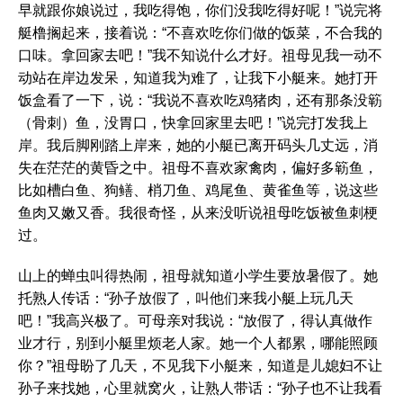
早就跟你娘说过，我吃得饱，你们没我吃得好呢！”说完将
艇橹搁起来，接着说：“不喜欢吃你们做的饭菜，不合我的
口味。拿回家去吧！”我不知说什么才好。祖母见我一动不
动站在岸边发呆，知道我为难了，让我下小艇来。她打开
饭盒看了一下，说：“我说不喜欢吃鸡猪肉，还有那条没簕
（骨刺）鱼，没胃口，快拿回家里去吧！”说完打发我上
岸。我后脚刚踏上岸来，她的小艇已离开码头几丈远，消
失在茫茫的黄昏之中。祖母不喜欢家禽肉，偏好多簕鱼，
比如槽白鱼、狗鳝、梢刀鱼、鸡尾鱼、黄雀鱼等，说这些
鱼肉又嫩又香。我很奇怪，从来没听说祖母吃饭被鱼刺梗
过。
山上的蝉虫叫得热闹，祖母就知道小学生要放暑假了。她
托熟人传话：“孙子放假了，叫他们来我小艇上玩几天
吧！”我高兴极了。可母亲对我说：“放假了，得认真做作
业才行，别到小艇里烦老人家。她一个人都累，哪能照顾
你？”祖母盼了几天，不见我下小艇来，知道是儿媳妇不让
孙子来找她，心里就窝火，让熟人带话：“孙子也不让我看